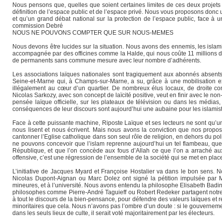
Nous pensons que, quelles que soient certaines limites de ces deux projets de 
définition de l’espace public et de l’espace privé. Nous vous proposons donc u
et qu’un grand débat national sur la protection de l’espace public, face à 
commission Debré
NOUS NE POUVONS COMPTER QUE SUR NOUS-MEMES
Nous devons être lucides sur la situation. Nous avons des ennemis, les islam
accompagnée par des officines comme la Halde, qui nous coûte 11 millions d
de permanents sans commune mesure avec leur nombre d’adhérents.
Les associations laïques nationales sont tragiquement aux abonnés absents d
Seine-et-Marne qui, à Champs-sur-Marne, a su, grâce à une mobilisation exem
illégalement au cœur d’un quartier. De nombreux élus locaux, de droite com
Nicolas Sarkozy, avec son concept de laïcité positive, veut en finir avec le non
pensée laïque officielle, sur les plateaux de télévision ou dans les média
conséquences de leur discours sont aujourd’hui une aubaine pour les islamis
Face à cette puissante machine, Riposte Laïque et ses lecteurs ne sont qu’une
nous lisent et nous écrivent. Mais nous avons la conviction que nos propos
cantonner l’Eglise catholique dans son seul rôle de religion, en dehors du pol
ne pouvons concevoir que l’islam reprenne aujourd’hui un tel flambeau, que l
République, et que l’on concède aux fous d’Allah ce que l’on a arraché a
offensive, c’est une régression de l’ensemble de la société qui se met en plac
L’initiative de Jacques Myard et Françoise Hostalier va dans le bon sen
Nicolas Dupont-Aignan ou Marc Dolez ont signé la pétition impulsée par Mic
mineures, et à l’université. Nous avons entendu la philosophe Elisabeth Badin
philosophes comme Pierre-André Taguieff ou Robert Redeker partagent notre 
à tout le discours de la bien-pensance, pour défendre des valeurs laïques et
minoritaires que cela. Nous n’avons pas l’ombre d’un doute : si le gouvernemen
dans les seuls lieux de culte, il serait voté majoritairement par les électeurs.