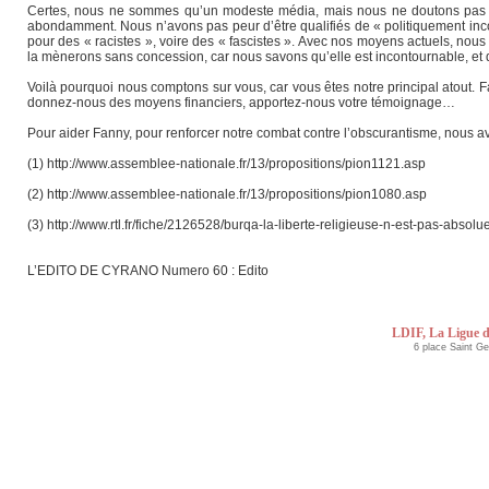
Certes, nous ne sommes qu’un modeste média, mais nous ne doutons pas du
abondamment. Nous n’avons pas peur d’être qualifiés de « politiquement in
pour des « racistes », voire des « fascistes ». Avec nos moyens actuels, nou
la mènerons sans concession, car nous savons qu’elle est incontournable, et 
Voilà pourquoi nous comptons sur vous, car vous êtes notre principal atout. Fai
donnez-nous des moyens financiers, apportez-nous votre témoignage…
Pour aider Fanny, pour renforcer notre combat contre l’obscurantisme, nous a
(1) http://www.assemblee-nationale.fr/13/propositions/pion1121.asp
(2) http://www.assemblee-nationale.fr/13/propositions/pion1080.asp
(3) http://www.rtl.fr/fiche/2126528/burqa-la-liberte-religieuse-n-est-pas-absolu
L’EDITO DE CYRANO Numero 60 : Edito
LDIF, La Ligue d
6 place Saint G