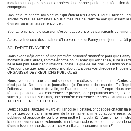
moralement, depuis ces deux années. Une bonne partie de la rédaction de Rip
campagnard.
Nos lecteurs ont été ravis de voir qui étaient les Pascal Hilout, Christine T
articles toutes les semaines. Nous fûmes très heureux de voir qui étaient l
d’un an, sans jamais se rencontrer.
Spontanément, une discussion s’est engagée entre les participants qui tinrent à
Après avoir écouté des dizaines d’interventions, et Fanny, notre journal a fait 
SOLIDARITE FINANCIERE
Nous avons déjà organisé une première solidarité financière pour que Fanny pu
montent à 4000 euros, somme énorme pour Fanny, qui est ruinée, suite à cette aff
ne le fera pas. Mais rien n’interdit Riposte Laïque de solliciter vos dons pour
C’est donc ce que nous proposons d’abord. Envoyez vos chèques à Riposte La
ORGANISER DES REUNIONS PUBLIQUES
Nous avons remarqué le grand silence des médias sur ce jugement. Certes, l
n’est pas là. De nombreux journalistes (et l’exemple de ceux de l’Est Républi
l’offensive de l’islam et du voile, en France et dans toute l’Europe. Nous 
réunion publique, avec conférence de presse, pour populariser les enjeux de 
suivent, de monter, sur Paris, une première conférence de presse, autour de c
INTERPELLER LES DEPUTES
Deux députés, Jacques Myard et Françoise Hostalier, ont déposé chacun un pro
à nos questions dans l’interview de la semaine, affirme qu’aucune prescripti
publique, et propose de légiférer pour mettre fin à cela. (1) L’ancienne ministr
le port de signes ou de vêtements manifestant ostensiblement une appartenanc
d’une mission de service public ou y participant concurremment (2).