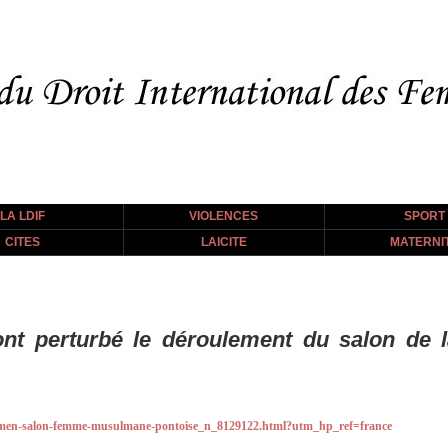
LA LDIF
VIOLENCES
SPORT
CITES
LAICITE
MATERNI
nt perturbé le déroulement du salon de
/femen-salon-femme-musulmane-pontoise_n_8129122.html?utm_hp_ref=france