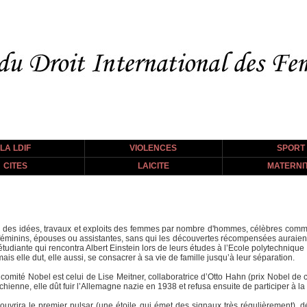
LA LDIF
VIOLENCES
SPORT
CITES
LAICITE
MATERNI
vol‬ des idées, travaux et exploits des femmes par nombre d'hommes, célèbres com
féminins, épouses ou assistantes, sans qui les découvertes récompensées auraient é
e étudiante qui rencontra Albert Einstein lors de leurs études à l’Ecole polytechnique
is elle dut, elle aussi, se consacrer à sa vie de famille jusqu’à leur séparation.
 comité Nobel est celui de Lise Meitner, collaboratrice d’Otto Hahn (prix Nobel de
richienne, elle dût fuir l’Allemagne nazie en 1938 et refusa ensuite de participer à
écouvrira le premier pulsar (une étoile qui émet des signaux très régulièrement), 