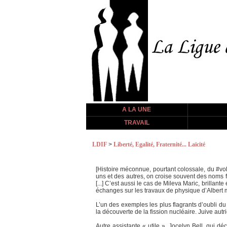
A LA UNE
TRAVAIL
LDIF
>
Liberté, Egalité, Fraternité... Laïcité
[Histoire méconnue, pourtant colossale, du ‪#‎
uns et des autres, on croise souvent des noms 
[...] C’est aussi le cas de Mileva Maric, brillant
échanges sur les travaux de physique d’Albert ma
L’un des exemples les plus flagrants d’oubli du
la découverte de la fission nucléaire. Juive aut
Autre assistante « utile », Jocelyn Bell, qui d