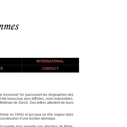
INTERNATIONAL
TE
CONTACT
me inconnus] "en parcourant les biographies des
té beaucoup plus difficiles, voire impossibles.
 fédérale de Zurich. Des lettres attestent de leurs
 chimie en 1944) et qui joua un rôle majeur dans
 la construction d’une bombe atomique.
découverte pour laquelle son directeur de thèse,