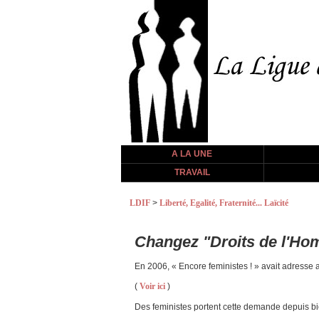
A LA UNE
TRAVAIL
LDIF
>
Liberté, Egalité, Fraternité... Laïcité
Changez "Droits de l'Ho
En 2006, « Encore feministes ! » avait adresse 
(
Voir ici
)
Des feministes portent cette demande depuis bien