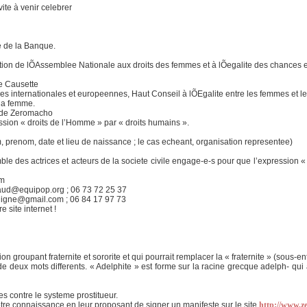
vite à venir celebrer
e de la Banque.
ion de lÕAssemblee Nationale aux droits des femmes et à lÕegalite des chances 
e Causette
s internationales et europeennes, Haut Conseil à lÕEgalite entre les femmes et 
 la femme.
r de Zeromacho
ssion « droits de l’Homme » par « droits humains ».
, prenom, date et lieu de naissance ; le cas echeant, organisation representee)
mble des actrices et acteurs de la societe civile engage-e-s pour que l’expression «
om
naud@equipop.org ; 06 73 72 25 37
ldigne@gmail.com ; 06 84 17 97 73
 site internet !
n groupant fraternite et sororite et qui pourrait remplacer la « fraternite » (sous-en
 de deux mots differents. « Adelphite » est forme sur la racine grecque adelph- qui 
 contre le systeme prostitueur.
tre connaissance en leur proposant de signer un manifeste sur le site
http://www.z