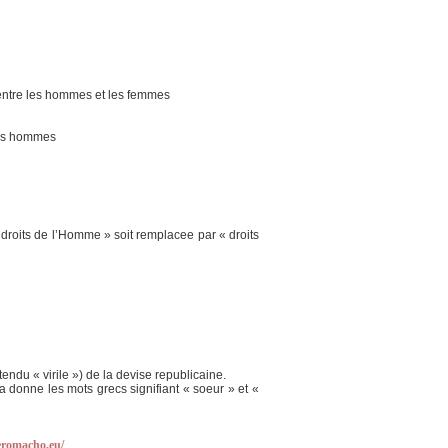
entre les hommes et les femmes
les hommes
 droits de l’Homme » soit remplacee par « droits
tendu « virile ») de la devise republicaine.
a donne les mots grecs signifiant « soeur » et «
eromacho.eu/