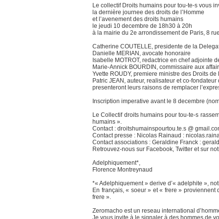
Le collectif Droits humains pour tou-te-s vous in
la dernière journee des droits de l’Homme
et l’avenement des droits humains
le jeudi 10 decembre de 18h30 à 20h
à la mairie du 2e arrondissement de Paris, 8 ru
Catherine COUTELLE, presidente de la Delegat
Danielle MERIAN, avocate honoraire
Isabelle MOTROT, redactrice en chef adjointe d
Marie-Annick BOURDIN, commissaire aux affaire
Yvette ROUDY, premiere ministre des Droits de
Patric JEAN, auteur, realisateur et co-fondateu
presenteront leurs raisons de remplacer l’expre
Inscription imperative avant le 8 decembre (nom
Le Collectif droits humains pour tou-te-s rasse
humains ».
Contact : droitshumainspourtou.te.s @ gmail.c
Contact presse : Nicolas Rainaud : nicolas.rai
Contact associations : Geraldine Franck : gera
Retrouvez-nous sur Facebook, Twitter et sur notre
Adelphiquement*,
Florence Montreynaud
*« Adelphiquement » derive d’« adelphite », notio
En français, « soeur » et « frere » proviennent
frere ».
Zeromacho est un reseau international d’hommes
Je vous invite à le signaler à des hommes de vo