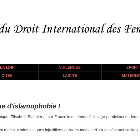
LA LDIF
VIOLENCES
SPORT
CITES
LAICITE
MATERNI
rme d'islamophobie !
que: Élisabeth Badinter a, sur France Inter, dénoncé l'usage pernicieux du terme «
u à de violentes attaques injustifiées dans les medias et sur les réseaux sociaux