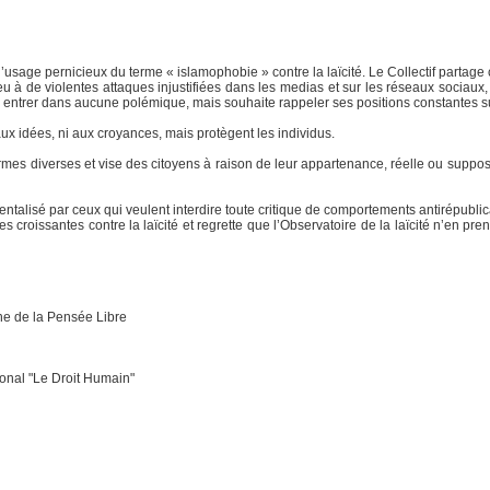
’usage pernicieux du terme « islamophobie » contre la laïcité. Le Collectif partage c
u à de violentes attaques injustifiées dans les medias et sur les réseaux sociaux
nd entrer dans aucune polémique, mais souhaite rappeler ses positions constantes sur 
aux idées, ni aux croyances, mais protègent les individus.
es diverses et vise des citoyens à raison de leur appartenance, réelle ou supposé
talisé par ceux qui veulent interdire toute critique de comportements antirépublica
s croissantes contre la laïcité et regrette que l’Observatoire de la laïcité n’en pre
nne de la Pensée Libre
ional "Le Droit Humain"