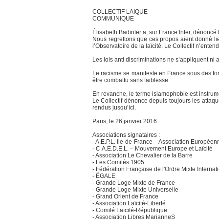
COLLECTIF LAIQUE
COMMUNIQUE
Élisabeth Badinter a, sur France Inter, dénoncé l
Nous regrettons que ces propos aient donné lie
l’Observatoire de la laïcité. Le Collectif n’ente
Les lois anti discriminations ne s’appliquent ni 
Le racisme se manifeste en France sous des form
être combattu sans faiblesse.
En revanche, le terme islamophobie est instrumen
Le Collectif dénonce depuis toujours les attaque
rendus jusqu’ici.
Paris, le 26 janvier 2016
Associations signataires :
- A.E.P.L. Ile-de-France – Association Europée
- C.A.E.D.E.L. – Mouvement Europe et Laïcité
- Association Le Chevalier de la Barre
- Les Comités 1905
- Fédération Française de l'Ordre Mixte Internat
- ÉGALE
- Grande Loge Mixte de France
- Grande Loge Mixte Universelle
- Grand Orient de France
- Association Laïcité-Liberté
- Comité Laïcité-République
- Association Libres MarianneS