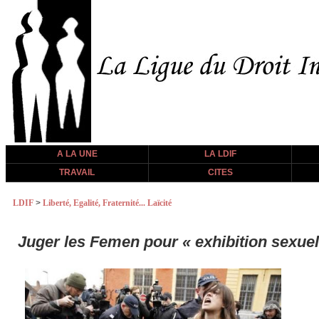
A LA UNE
LA LDIF
TRAVAIL
CITES
LDIF
>
Liberté, Egalité, Fraternité... Laïcité
Juger les Femen pour « exhibition sexuelle