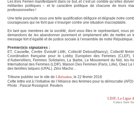
Les trois Femen manifestaient dans ce but, et c’est un comble qu’elles doiven
militantes politiques – et le caractère politique de chacune de leurs m
professionnelles !
Une telle poursuite sous une telle qualification défigure et dégrade notre comb
courageuses qui ne font que s’insurger contre une situation inacceptable.
En tant que membres de la société, dont vous êtes le représentant, nous pr
demandons de les abandonner purement et simplement afin de mettre un ter
message fort d’égalité et de justice sociale à l’ensemble de notre République.
Premier(e)s signataires :
ET, Causette, Centre Évolutif Lilith, Collectif Debout(Nancy), Collectif fémin
Coordination française pour le Lobby Européen des Femmes (CLEF), Co
d’Aubervilliers, Femmes Solidaires, La Barbe, Le Mouvement du Nid, les As
International des Femmes (LDIF), Maison Des Femmes (Paris, Lille), Osez Le F
des familles laïques (UFAL), Zéro Macho…
Tribune publiée sur le site de
Libération
, le 22 février 2016
Cette lettre est à l’initiative de l’Alliance des femmes pour la démocratie (A
Photo : Pascal Rossignol. Reuters
LDIF, La Ligue d
6 place Saint G