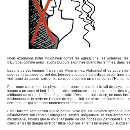
Nous exprimons notre indignation contre les agressions, les violences, le
d’Europe, comme nous l’avons toujours exprimée quand les femmes, dans les 
Les cris de ces femmes (Iraniennes, Algériennes, Afghanes) et les appels de
guerres, la pratique du viol des femmes a toujours été utilisée et continue 
viol -arme de guerre- soit, enfin, considéré comme un crime contre l’Humanité (
Pour nous ces violences physiques ne peuvent pas être le fait de psychopa
femme à un sexe et font d’elle un objet renforçant le patriarcat : sous des si
attribuant un statut d’infériorité identitaire. Dès notre naissance, on nous incu
déshonneur et la perte de l’estime de soi qui finit par structurer notre mental,
occidentales qui se disent modernes et démocratiques.
Ces États refusent de voir que le port du voile est une violence symbolique e
délibérément son contenu rétrograde, sexiste, inégalitaire. Ils s’en accommod
musulmane, savons que le voile fait partie de ces codes qui participent à la c
conscientes du danger qu’il constitue pour nos enfants mineures qui subissent 