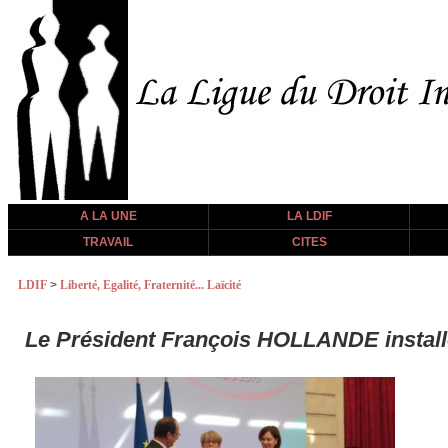
A LA UNE
LA LDIF
TRAVAIL
CITES
LDIF
>
Liberté, Egalité, Fraternité... Laïcité
Le Président François HOLLANDE installe