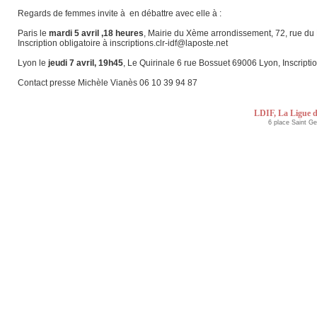
Regards de femmes invite à en débattre avec elle à :
Paris le
mardi 5 avril ,18 heures
, Mairie du Xème arrondissement, 72, rue du
Inscription obligatoire à inscriptions.clr-idf@laposte.net
Lyon le
jeudi 7 avril, 19h45
, Le Quirinale 6 rue Bossuet 69006 Lyon, Inscript
Contact presse Michèle Vianès 06 10 39 94 87
LDIF, La Ligue d
6 place Saint G