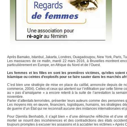
Après Bamako, Istanbul, Jakarta, Londres, Ouagadougou, New York, Paris, Tun
Les massacres de ce matin, mardi 22 mars 2016, à Bruxelles montrent encore
particulièrement en Europe, en Afrique du Nord et de l’Ouest.
Les femmes et les filles en sont les premières victimes, qu’elles soie
Islamique ou ceintes d’explosifs pour se faire sauter dans les marchés afr
C’est bien une stratégie de mise en place du califat, annoncée depuis de 
commerce, 2004). Celles et ceux qui alertent sur l’infiltration par cette 5èm
au « pas d’amalgame » a encore retenti à la suite de l’arrestation la sema
novembre.
Parler d’attentats terroristes, présenter leurs auteurs comme des personnes q
Les moyens mis en œuvre, financiers, logistiques, humains, les stratégies dép
de guerre d’un État qui ne reconnaît aucune des instances internationales et
Pour Djemila Benhabib, il s’agit bien « d’une démarche réfléchie et d’une str
mortel se nourrit des incohérences et des contradictions des états occiden
toujours promptes à excuser les assassins et à accabler les victimes » Après