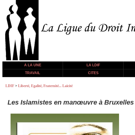
A LA UNE
LA LDIF
TRAVAIL
CITES
LDIF
>
Liberté, Egalité, Fraternité... Laïcité
Les Islamistes en manœuvre à Bruxelles