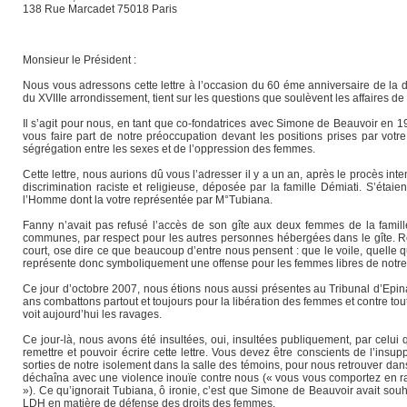
138 Rue Marcadet 75018 Paris
Monsieur le Président :
Nous vous adressons cette lettre à l’occasion du 60 éme anniversaire de la d
du XVIIIe arrondissement, tient sur les questions que soulèvent les affaires de 
Il s’agit pour nous, en tant que co-fondatrices avec Simone de Beauvoir en 
vous faire part de notre préoccupation devant les positions prises par votre
ségrégation entre les sexes et de l’oppression des femmes.
Cette lettre, nous aurions dû vous l’adresser il y a un an, après le procès inte
discrimination raciste et religieuse, déposée par la famille Démiati. S’étaien
l’Homme dont la votre représentée par M°Tubiana.
Fanny n’avait pas refusé l’accès de son gîte aux deux femmes de la famille 
communes, par respect pour les autres personnes hébergées dans le gîte. Réa
court, ose dire ce que beaucoup d’entre nous pensent : que le voile, quelle que
représente donc symboliquement une offense pour les femmes libres de notre ré
Ce jour d’octobre 2007, nous étions nous aussi présentes au Tribunal d’Epina
ans combattons partout et toujours pour la libération des femmes et contre tou
voit aujourd’hui les ravages.
Ce jour-là, nous avons été insultées, oui, insultées publiquement, par celui 
remettre et pouvoir écrire cette lettre. Vous devez être conscients de l’insup
sorties de notre isolement dans la salle des témoins, pour nous retrouver d
déchaîna avec une violence inouïe contre nous (« vous vous comportez en ra
»). Ce qu’ignorait Tubiana, ô ironie, c’est que Simone de Beauvoir avait souha
LDH en matière de défense des droits des femmes.