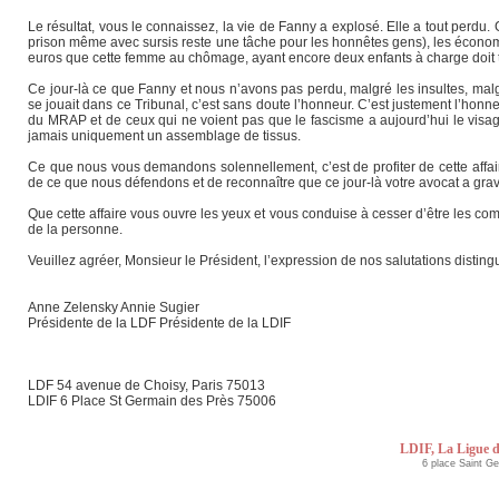
Le résultat, vous le connaissez, la vie de Fanny a explosé. Elle a tout perdu. Gî
prison même avec sursis reste une tâche pour les honnêtes gens), les économ
euros que cette femme au chômage, ayant encore deux enfants à charge doit t
Ce jour-là ce que Fanny et nous n’avons pas perdu, malgré les insultes, malgr
se jouait dans ce Tribunal, c’est sans doute l’honneur. C’est justement l’honne
du MRAP et de ceux qui ne voient pas que le fascisme a aujourd’hui le visag
jamais uniquement un assemblage de tissus.
Ce que nous vous demandons solennellement, c’est de profiter de cette affa
de ce que nous défendons et de reconnaître que ce jour-là votre avocat a 
Que cette affaire vous ouvre les yeux et vous conduise à cesser d’être les com
de la personne.
Veuillez agréer, Monsieur le Président, l’expression de nos salutations disting
Anne Zelensky Annie Sugier
Présidente de la LDF Présidente de la LDIF
LDF 54 avenue de Choisy, Paris 75013
LDIF 6 Place St Germain des Près 75006
LDIF, La Ligue d
6 place Saint G