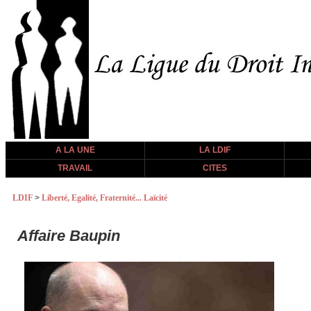
A LA UNE
LA LDIF
TRAVAIL
CITES
LDIF
>
Liberté, Egalité, Fraternité... Laïcité
Affaire Baupin