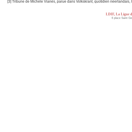
[3] Tribune de Michèle Vianès, parue dans Volkskrant, quotidien néerlandais
LDIF, La Ligue d
6 place Saint G