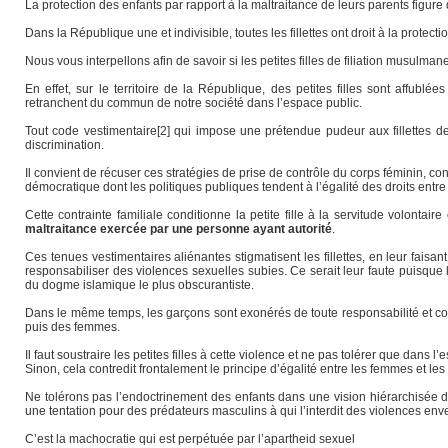
La protection des enfants par rapport à la maltraitance de leurs parents figure d
Dans la République une et indivisible, toutes les fillettes ont droit à la prote
Nous vous interpellons afin de savoir si les petites filles de filiation musulmane
En effet, sur le territoire de la République, des petites filles sont affublé
retranchent du commun de notre société dans l’espace public.
Tout code vestimentaire[2] qui impose une prétendue pudeur aux fillettes d
discrimination.
Il convient de récuser ces stratégies de prise de contrôle du corps féminin, co
démocratique dont les politiques publiques tendent à l’égalité des droits en
Cette contrainte familiale conditionne la petite fille à la servitude volontai
maltraitance exercée par une personne ayant autorité
.
Ces tenues vestimentaires aliénantes stigmatisent les fillettes, en leur faisant
responsabiliser des violences sexuelles subies. Ce serait leur faute puisque 
du dogme islamique le plus obscurantiste.
Dans le même temps, les garçons sont exonérés de toute responsabilité et condi
puis des femmes.
Il faut soustraire les petites filles à cette violence et ne pas tolérer que dans
Sinon, cela contredit frontalement le principe d’égalité entre les femmes et l
Ne tolérons pas l’endoctrinement des enfants dans une vision hiérarchisée des
une tentation pour des prédateurs masculins à qui l’interdit des violences enver
C’est la machocratie qui est perpétuée par l’apartheid sexuel