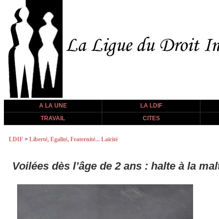
A LA UNE
LA LDIF
TRAVAIL
CITES
LDIF
>
Liberté, Egalité, Fraternité... Laïcité
Voilées dès l’âge de 2 ans : halte à la mal