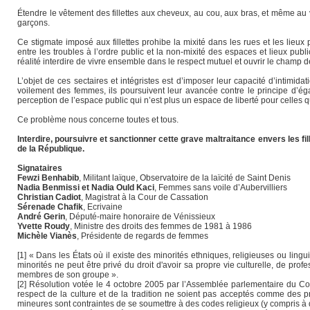
Étendre le vêtement des fillettes aux cheveux, au cou, aux bras, et même au v
garçons.
Ce stigmate imposé aux fillettes prohibe la mixité dans les rues et les lieux
entre les troubles à l’ordre public et la non-mixité des espaces et lieux publ
réalité interdire de vivre ensemble dans le respect mutuel et ouvrir le champ de
L’objet de ces sectaires et intégristes est d’imposer leur capacité d’intimi
voilement des femmes, ils poursuivent leur avancée contre le principe d’éga
perception de l’espace public qui n’est plus un espace de liberté pour celles 
Ce problème nous concerne toutes et tous.
Interdire, poursuivre et sanctionner cette grave maltraitance envers les fill
de la République.
Signataires
Fewzi Benhabib
, Militant laïque, Observatoire de la laïcité de Saint Denis
Nadia Benmissi et Nadia Ould Kaci
, Femmes sans voile d’Aubervilliers
Christian Cadiot
, Magistrat à la Cour de Cassation
Sérenade Chafik
, Ecrivaine
André Gerin
, Député-maire honoraire de Vénissieux
Yvette Roudy
, Ministre des droits des femmes de 1981 à 1986
Michèle Vianès
, Présidente de regards de femmes
[1] « Dans les États où il existe des minorités ethniques, religieuses ou li
minorités ne peut être privé du droit d'avoir sa propre vie culturelle, de pr
membres de son groupe ».
[2] Résolution votée le 4 octobre 2005 par l’Assemblée parlementaire du Cons
respect de la culture et de la tradition ne soient pas acceptés comme des pré
mineures sont contraintes de se soumettre à des codes religieux (y compris à 