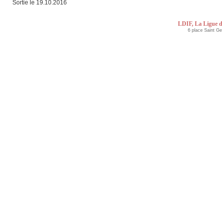
Sortie le 19.10.2016
LDIF, La Ligue d
6 place Saint G