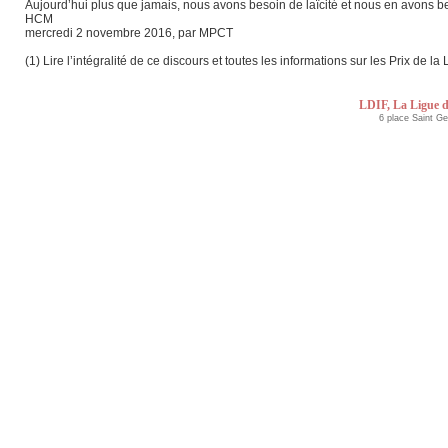
Aujourd’hui plus que jamais, nous avons besoin de laïcité et nous en avons b
HCM
mercredi 2 novembre 2016, par MPCT
(1) Lire l’intégralité de ce discours et toutes les informations sur les Prix de la 
LDIF, La Ligue d
6 place Saint G