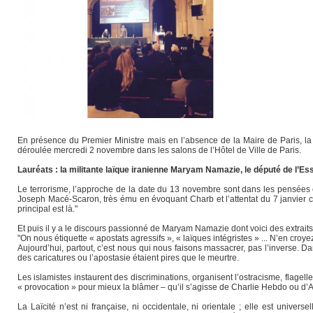
En présence du Premier Ministre mais en l’absence de la Maire de Paris, la 
déroulée mercredi 2 novembre dans les salons de l’Hôtel de Ville de Paris.
Lauréats : la militante laïque iranienne Maryam Namazie, le député de l’Es
Le terrorisme, l’approche de la date du 13 novembre sont dans les pensées et 
Joseph Macé-Scaron, très ému en évoquant Charb et l’attentat du 7 janvier co
principal est là."
Et puis il y a le discours passionné de Maryam Namazie dont voici des extrait
"On nous étiquette « apostats agressifs », « laïques intégristes » ... N’en croyez 
Aujourd’hui, partout, c’est nous qui nous faisons massacrer, pas l’inverse. 
des caricatures ou l’apostasie étaient pires que le meurtre.
Les islamistes instaurent des discriminations, organisent l’ostracisme, flagell
« provocation » pour mieux la blâmer – qu’il s’agisse de Charlie Hebdo ou d’
La Laïcité n’est ni française, ni occidentale, ni orientale ; elle est univer