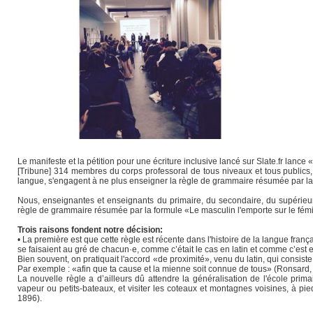
Le manifeste et la pétition pour une écriture inclusive lancé sur Slate.fr lanc
[Tribune] 314 membres du corps professoral de tous niveaux et tous publics,
langue, s'engagent à ne plus enseigner la règle de grammaire résumée par la 
Nous, enseignantes et enseignants du primaire, du secondaire, du supérieur
règle de grammaire résumée par la formule «Le masculin l'emporte sur le fém
Trois raisons fondent notre décision:
• La première est que cette règle est récente dans l'histoire de la langue franç
se faisaient au gré de chacun·e, comme c’était le cas en latin et comme c’est
Bien souvent, on pratiquait l'accord «de proximité», venu du latin, qui consiste
Par exemple : «afin que ta cause et la mienne soit connue de tous» (Ronsard,
La nouvelle règle a d’ailleurs dû attendre la généralisation de l'école prim
vapeur ou petits-bateaux, et visiter les coteaux et montagnes voisines, à pi
1896).