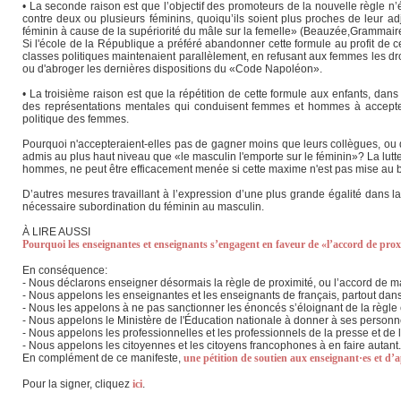
• La seconde raison est que l’objectif des promoteurs de la nouvelle règle n’é
contre deux ou plusieurs féminins, quoiqu’ils soient plus proches de leur adj
féminin à cause de la supériorité du mâle sur la femelle» (Beauzée,Grammai
Si l'école de la République a préféré abandonner cette formule au profit de c
classes politiques maintenaient parallèlement, en refusant aux femmes les dro
ou d'abroger les dernières dispositions du «Code Napoléon».
• La troisième raison est que la répétition de cette formule aux enfants, dan
des représentations mentales qui conduisent femmes et hommes à accepter 
politique des femmes.
Pourquoi n'accepteraient-elles pas de gagner moins que leurs collègues, ou 
admis au plus haut niveau que «le masculin l'emporte sur le féminin»? La lutte
hommes, ne peut être efficacement menée si cette maxime n'est pas mise au b
D’autres mesures travaillant à l’expression d’une plus grande égalité dans la
nécessaire subordination du féminin au masculin.
À LIRE AUSSI
Pourquoi les enseignantes et enseignants s’engagent en faveur de «l’accord de pro
En conséquence:
- Nous déclarons enseigner désormais la règle de proximité, ou l’accord de majo
- Nous appelons les enseignantes et les enseignants de français, partout da
- Nous les appelons à ne pas sanctionner les énoncés s’éloignant de la règle
- Nous appelons le Ministère de l'Éducation nationale à donner à ses personne
- Nous appelons les professionnelles et les professionnels de la presse et de l'éd
- Nous appelons les citoyennes et les citoyens francophones à en faire autant.
En complément de ce manifeste,
une pétition de soutien aux enseignant·es et d’
Pour la signer, cliquez
ici
.