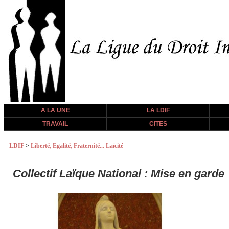
A LA UNE
LA LDIF
TRAVAIL
CITES
LDIF
>
Liberté, Egalité, Fraternité... Laïcité
Collectif Laïque National : Mise en garde