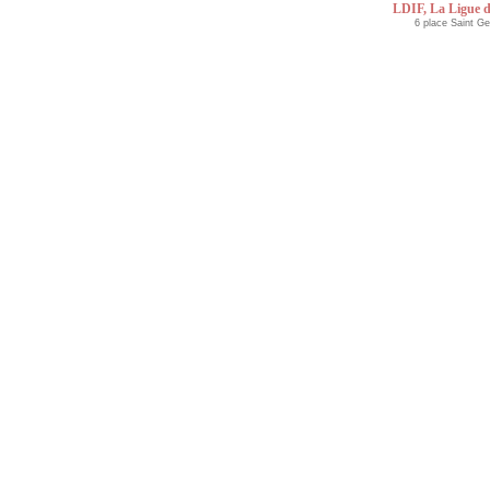
LDIF, La Ligue d
6 place Saint G