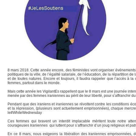
8 mars 2018. Cette année encore, des féministes vont organiser événements e
politiques de la ville, de l’égalité salariale, de l’éducation, de la répartition
et de toutes natures. Encore et toujours, il faudra rappeler que l’accès à la
femmes, partout dans le monde.
Mais cette année les VigilantEs rappellent que le 8 mars est une journée interna
menée par des femmes iraniennes au péril de leur liberté, pour s’affranchir du p
Pendant que des iraniens et iraniennes se révoltent contre les conditions 
et la répression, (plusieurs sont actuellement emprisonnées), chaque mercred
le#WhiteWednesday
Ces femmes qui bravent un interdit implacable méritent toute notre attenti
courageuses Iraniennes qui luttent pour s’affranchir d’un joug religieux et patr
En ce 8 mars, nous exigeons la libération des Iraniennes emprisonnées, d