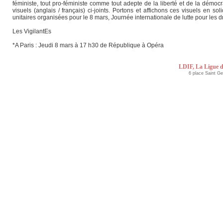
féministe, tout pro-féministe comme tout adepte de la liberté et de la démocr
visuels (anglais / français) ci-joints. Portons et affichons ces visuels en so
unitaires organisées pour le 8 mars, Journée internationale de lutte pour les
Les VigilantEs
*A Paris : Jeudi 8 mars à 17 h30 de République à Opéra
LDIF, La Ligue d
6 place Saint G