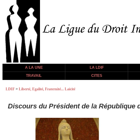
A LA UNE
LA LDIF
TRAVAIL
CITES
LDIF
>
Liberté, Egalité, Fraternité... Laïcité
Discours du Président de la République 