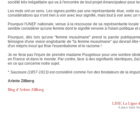
société très inégalitaire qui va à l'encontre de tout projet émancipateur pour
Les mots ont un sens. Les signes portés par une représentante élue, voile ou 
considérations qui n'ont rien à voir avec leur signifié, mais tout à voir avec 
Pourquoi l'UNEF nationale, venue à la rescousse de sa représentante locale fa
semble considérer qu'une femme dont le signifié renvoie à l'islam politique et 
Pourquoi, dès lors qu'une "femme musulmane" prend la parole publiquement
témoigne d'une vision englobante de "la femme musulmane" qui devrait être voi
d'un mépris inouï qui frise l'essentialisme et le racisme !
Je ne ferai pas l'injure de prendre madame Pougetoux pour une sombre idiote q
en France et dans le monde. Par contre, face à des signifiants identiques, (la) vo
en ce qui concerne notre sujet.
*
Saussure (1857-1913) est considéré comme l'un des fondateurs de la lingui
Arlette Zillberg
Blog d’Arlette Zillberg
LDIF, La Ligue d
6 place Saint G