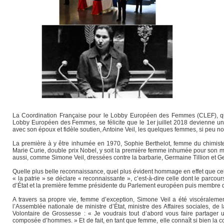
La Coordination Française pour le Lobby Européen des Femmes (CLEF), qui 
Lobby Européen des Femmes, se félicite que le 1er juillet 2018 devienne une 
avec son époux et fidèle soutien, Antoine Veil, les quelques femmes, si peu 
La première à y être inhumée en 1970, Sophie Berthelot, femme du chimiste M
Marie Curie, double prix Nobel, y soit la première femme inhumée pour son mé
aussi, comme Simone Veil, dressées contre la barbarie, Germaine Tillion et 
Quelle plus belle reconnaissance, quel plus évident hommage en effet que c
« la patrie » se déclare « reconnaissante », c’est-à-dire celle dont le parco
d’État et la première femme présidente du Parlement européen puis membre du
A travers sa propre vie, femme d’exception, Simone Veil a été viscéralem
l’Assemblée nationale de ministre d’État, ministre des Affaires sociales, de 
Volontaire de Grossesse : « Je voudrais tout d’abord vous faire partage
composée d’hommes. » Et de fait, en tant que femme, elle connaît si bien la c