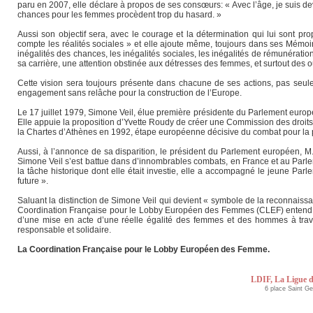
paru en 2007, elle déclare à propos de ses consœurs: « Avec l’âge, je suis de
chances pour les femmes procèdent trop du hasard. »
Aussi son objectif sera, avec le courage et la détermination qui lui sont pro
compte les réalités sociales » et elle ajoute même, toujours dans ses Mémoire
inégalités des chances, les inégalités sociales, les inégalités de rémunérati
sa carrière, une attention obstinée aux détresses des femmes, et surtout des ou
Cette vision sera toujours présente dans chacune de ses actions, pas seul
engagement sans relâche pour la construction de l’Europe.
Le 17 juillet 1979, Simone Veil, élue première présidente du Parlement europé
Elle appuie la proposition d’Yvette Roudy de créer une Commission des droits
la Chartes d’Athènes en 1992, étape européenne décisive du combat pour la pa
Aussi, à l’annonce de sa disparition, le président du Parlement européen, M. 
Simone Veil s’est battue dans d’innombrables combats, en France et au Parle
la tâche historique dont elle était investie, elle a accompagné le jeune Parl
future ».
Saluant la distinction de Simone Veil qui devient « symbole de la reconnaissa
Coordination Française pour le Lobby Européen des Femmes (CLEF) entend res
d’une mise en acte d’une réelle égalité des femmes et des hommes à trav
responsable et solidaire.
La Coordination Française pour le Lobby Européen des Femme.
LDIF, La Ligue d
6 place Saint G