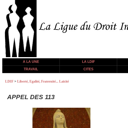
A LA UNE
LA LDIF
TRAVAIL
CITES
LDIF
>
Liberté, Egalité, Fraternité... Laïcité
APPEL DES 113