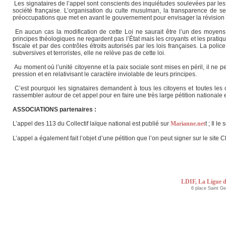
Les signataires de l’appel sont conscients des inquiétudes soulevées par les 
société française. L’organisation du culte musulman, la transparence de ses
préoccupations que met en avant le gouvernement pour envisager la révision d
En aucun cas la modification de cette Loi ne saurait être l’un des moyens 
principes théologiques ne regardent pas l’État mais les croyants et les prati
fiscale et par des contrôles étroits autorisés par les lois françaises. La po
subversives et terroristes, elle ne relève pas de cette loi.
Au moment où l’unité citoyenne et la paix sociale sont mises en péril, il ne p
pression et en relativisant le caractère inviolable de leurs principes.
C’est pourquoi les signataires demandent à tous les citoyens et toutes les ci
rassembler autour de cet appel pour en faire une très large pétition nationale
ASSOCIATIONS partenaires :
L’appel des 113 du Collectif laïque national est publié sur
Marianne.net
t ; Il 
L’appel a également fait l’objet d’une pétition que l’on peut signer sur le site
LDIF, La Ligue d
6 place Saint G