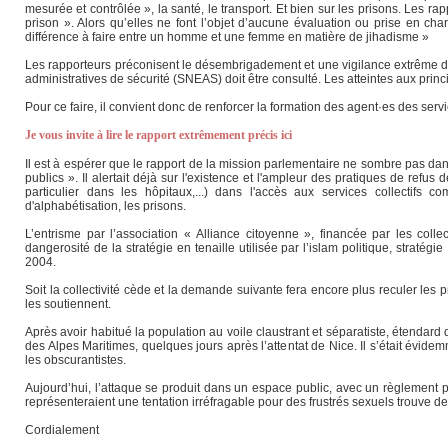
mesurée et contrôlée », la santé, le transport. Et bien sur les prisons. Les 
prison ». Alors qu’elles ne font l’objet d’aucune évaluation ou prise en ch
différence à faire entre un homme et une femme en matière de jihadisme »
Les rapporteurs préconisent le désembrigadement et une vigilance extrême d
administratives de sécurité (SNEAS) doit être consulté. Les atteintes aux prin
Pour ce faire, il convient donc de renforcer la formation des agent·es des servi
Je vous invite à lire le rapport extrêmement précis ici
Il est à espérer que le rapport de la mission parlementaire ne sombre pas dan
publics ». Il alertait déjà sur l'existence et l'ampleur des pratiques de ref
particulier dans les hôpitaux,...) dans l'accès aux services collectifs c
d'alphabétisation, les prisons.
L’entrisme par l’association « Alliance citoyenne », financée par les collec
dangerosité de la stratégie en tenaille utilisée par l’islam politique, str
2004.
Soit la collectivité cède et la demande suivante fera encore plus reculer les pri
les soutiennent.
Après avoir habitué la population au voile claustrant et séparatiste, étendard
des Alpes Maritimes, quelques jours après l’attentat de Nice. Il s’était évide
les obscurantistes.
Aujourd’hui, l’attaque se produit dans un espace public, avec un règlement p
représenteraient une tentation irréfragable pour des frustrés sexuels trouve de
Cordialement