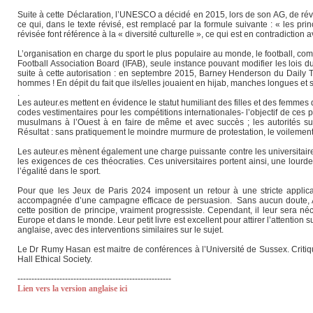
Suite à cette Déclaration, l’UNESCO a décidé en 2015, lors de son AG, de révi
ce qui, dans le texte révisé, est remplacé par la formule suivante : « les pr
révisée font référence à la « diversité culturelle », ce qui est en contradiction 
L’organisation en charge du sport le plus populaire au monde, le football, com
Football Association Board (IFAB), seule instance pouvant modifier les lois du 
suite à cette autorisation : en septembre 2015, Barney Henderson du Daily Tel
hommes ! En dépit du fait que ils/elles jouaient en hijab, manches longues et 
.
Les auteur.es mettent en évidence le statut humiliant des filles et des femm
codes vestimentaires pour les compétitions internationales- l’objectif de ces
musulmans à l’Ouest à en faire de même et avec succès ; les autorités su
Résultat : sans pratiquement le moindre murmure de protestation, le voilement 
Les auteur.es mènent également une charge puissante contre les universitaires
les exigences de ces théocraties. Ces universitaires portent ainsi, une lourde
l’égalité dans le sport.
Pour que les Jeux de Paris 2024 imposent un retour à une stricte applicat
accompagnée d’une campagne efficace de persuasion. Sans aucun doute, An
cette position de principe, vraiment progressiste. Cependant, il leur sera né
Europe et dans le monde. Leur petit livre est excellent pour attirer l’attention 
anglaise, avec des interventions similaires sur le sujet.
Le Dr Rumy Hasan est maitre de conférences à l’Université de Sussex. Criti
Hall Ethical Society.
-------------------------------------------------------
Lien vers la version anglaise ici