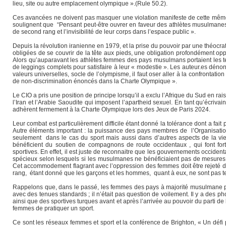
lieu, site ou autre emplacement olympique ».(Rule 50.2).
Ces avancées ne doivent pas masquer une violation manifeste de cette même 
soulignent que “Pensant peut-être ouvrer en faveur des athlètes musulmanes, 
de second rang et l’invisibilité de leur corps dans l’espace public ».
Depuis la révolution iranienne en 1979, et la prise du pouvoir par une théocrat
obligées de se couvrir de la tête aux pieds, une obligation profondément opp
Alors qu’auparavant les athlètes femmes des pays musulmans portaient les tenu
de leggings complets pour satisfaire à leur « modestie ». Les auteur.es dén
valeurs universelles, socle de l’olympisme, il faut oser aller à la confrontat
de non-discrimination énoncés dans la Charte Olympique ».
Le CIO a pris une position de principe lorsqu’il a exclu l’Afrique du Sud en r
l’Iran et l’Arabie Saoudite qui imposent l’apartheid sexuel. En tant qu’écrivai
adhèrent fermement à la Charte Olympique lors des Jeux de Paris 2024.
Leur combat est particulièrement difficile étant donné la tolérance dont a fait
Autre éléments important : la puissance des pays membres de l’Organisati
seulement dans le cas du sport mais aussi dans d’autres aspects de la vie
bénéficient du soutien de compagnons de route occidentaux , qui font fo
sportives. En effet, il est juste de reconnaitre que les gouvernements occiden
spécieux selon lesquels si les musulmanes ne bénéficiaient pas de mesures d
Cet accommodement flagrant avec l’oppression des femmes doit être rejeté de 
rang, étant donné que les garçons et les hommes, quant à eux, ne sont pas te
Rappelons que, dans le passé, les femmes des pays à majorité musulmane part
avec des tenues standards ; il n’était pas question de voilement. Il y a des ph
ainsi que des sportives turques avant et après l’arrivée au pouvoir du parti 
femmes de pratiquer un sport.
Ce sont les réseaux femmes et sport et la conférence de Brighton, « Un déf