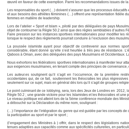
œuvré en faveur de cette exemption. Parmi les recommandations issues de la D
Les responsables du sport (…) doivent s’assurer que les processus éducatifs 
et aux besoins des athlètes féminines (…) offrent une représentation fidèle d
femmes en matière de leadership.
Lors de l’atelier « Sport et Islam », piloté par des déléguées de pays Musul
objet de contourner la Règle 50.2 ainsi que des règles semblables d’autres Fé
Faire pression sur les instances sportives internationales pour modifier les rè
lorsque le respect des règlements pourrait conduire à l’exclusion des musulm
La poussée islamiste ayant pour objectif de contrevenir aux normes sport
considérable, étant donné qu’elle s’est heurtée à très peu de résistance. L’é
Qaboos à Oman, avec des déléguées des pays Musulmans et Occidentaux. La D
Nous exhortons les fédérations sportives internationales à manifester leur att
aux exigences musulmanes, en tenant compte des principes de convenance, de 
Les auteur.es soulignent qu’il s’agit en l’occurrence, de la première restr
occidentales qui, de ce fait, soutiennent les théocraties les plus régressive
seulement sur ce sujet, mais en général dès lors qu’il s’agit de groupes religieu
Le point culminant de ce lobbying, sera, lors des Jeux de Londres en 2012, l
Règle 50.2 ; une grande victoire pour les Islamistes et les théocraties et une p
Le niveau politique est atteint lors de la 5éme conférence mondiale des Minis
a débouché sur la Déclaration du même nom, soulignant :
(…) l’importance de l’intégration du genre qui est guidée par les concepts de di
la participation au sport et par le sport ;
(l’engagement des Ministres à ) offrir, dans le respect des législations nati
tenues adaptées aux capacités comme aux spécificités culturelles, en particulie