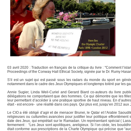
03 avril 2020 : Traduction en français de la critique du livre : "Comment l’i
Proceedings of the Conway Hall Ethical Society, signée par le Dr. Rumy Hasa
S’il est un sujet qui est passé sous les radars du monde du sport en géné
notamment dans le cadre des Jeux Olympiques et longtemps toléré par les ga
Annie Sugier, Linda Weil-Curiel and Gerard Biard co-auteurs du livre publ
délégations ne comportaient que des hommes. Ce qui démontre que les filles e
leur permettant d’accéder à une pratique sportive de haut niveau. En d’autres
était - est encore- une réalité dans ces pays. Qui plus est, jusqu’en 2012 au
Le CIO a été obligé d’agir et de menacer Brunei, le Qatar et l’Arabie Saoudi
religieuses ou culturelles avancées pour justifier leur politique effrontéme
date des Jeux, qui empiétait sur le Ramadan. Un représentant spécial ( Lassana
fermement : “Les Jeux sont apolitiques, areligieux. Si l’on cède, les bouddh
était conforme aux prescriptions de la Charte Olympique qui précise que “auc