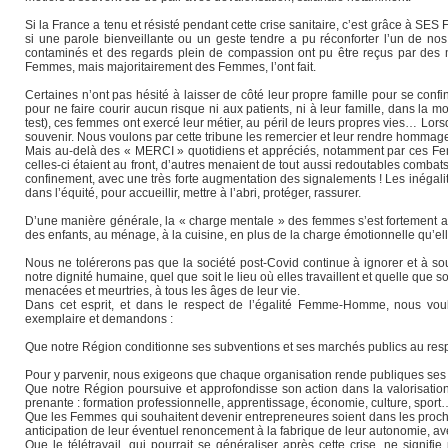
Si la France a tenu et résisté pendant cette crise sanitaire, c’est grâce à SES 
si une parole bienveillante ou un geste tendre a pu réconforter l’un de no
contaminés et des regards plein de compassion ont pu être reçus par des
Femmes, mais majoritairement des Femmes, l’ont fait.
Certaines n’ont pas hésité à laisser de côté leur propre famille pour se conf
pour ne faire courir aucun risque ni aux patients, ni à leur famille, dans la 
test), ces femmes ont exercé leur métier, au péril de leurs propres vies… Lo
souvenir. Nous voulons par cette tribune les remercier et leur rendre homma
Mais au-delà des « MERCI » quotidiens et appréciés, notamment par ces Femm
celles-ci étaient au front, d’autres menaient de tout aussi redoutables comba
confinement, avec une très forte augmentation des signalements ! Les inégalit
dans l’équité, pour accueillir, mettre à l’abri, protéger, rassurer.
D’une manière générale, la « charge mentale » des femmes s’est fortement alo
des enfants, au ménage, à la cuisine, en plus de la charge émotionnelle qu’elle
Nous ne tolérerons pas que la société post-Covid continue à ignorer et à so
notre dignité humaine, quel que soit le lieu où elles travaillent et quelle que
menacées et meurtries, à tous les âges de leur vie.
Dans cet esprit, et dans le respect de l’égalité Femme-Homme, nous vou
exemplaire et demandons :
Que notre Région conditionne ses subventions et ses marchés publics au resp
Pour y parvenir, nous exigeons que chaque organisation rende publiques ses
Que notre Région poursuive et approfondisse son action dans la valorisation
prenante : formation professionnelle, apprentissage, économie, culture, sport…
Que les Femmes qui souhaitent devenir entrepreneures soient dans les procha
anticipation de leur éventuel renoncement à la fabrique de leur autonomie, ave
Que le télétravail, qui pourrait se généraliser après cette crise, ne sign