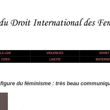
LA LDIF
VIOLENCES
SPORT
CITES
LAICITE
MATERNI
e figure du féminisme : très beau communiq