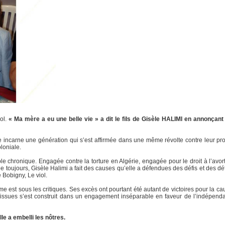
ol.
« Ma mère a eu une belle vie » a dit le fils de Gisèle HALIMI en annonçan
le incarne une génération qui s’est affirmée dans une même révolte contre leur pr
oloniale.
e chronique. Engagée contre la torture en Algérie, engagée pour le droit à l’avort
toujours, Gisèle Halimi a fait des causes qu’elle a défendues des défis et des déf
 Bobigny, Le viol.
sme est sous les critiques. Ses excès ont pourtant été autant de victoires pour la 
ssues s’est construit dans un engagement inséparable en faveur de l’indépendan
le a embelli les nôtres.