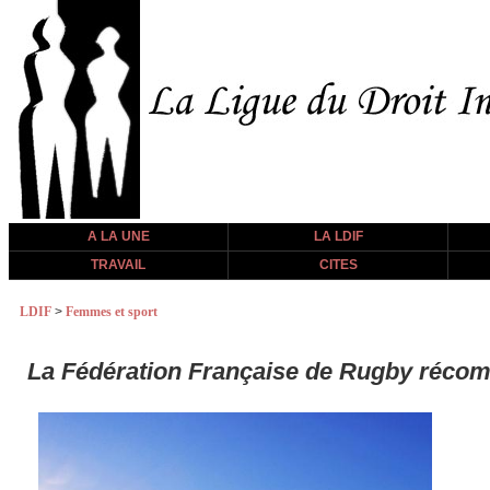
A LA UNE
LA LDIF
TRAVAIL
CITES
LDIF
>
Femmes et sport
La Fédération Française de Rugby récomp