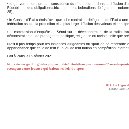
• le gouvernement, prenant conscience du rôle du sport dans la diffusion d’une
République, des obligations strictes pour les fédérations délégataires, notam
25) ;
• le Conseil d’État a émis l'avis que « Le contrat de délégation de l’Etat à une
fédération assure la promotion et la plus large diffusion des valeurs et principes
• la commission d’enquête du Sénat sur le développement de la radicalisatio
démonstration ou de propagande politique, religieuse ou raciale, telle que pré
N'est-il pas temps pour les instances dirigeantes du sport de se reprendre e
appartenance que celle de leur club, ou de leur nation en compétition internat
Fait à Paris le 09 février 2021
https://www.godf.org/index.php/actualite/details/liens/position/nom/Prises-de-posi
rcompense-une-joueuse-qui-bafoue-les-lois-du-sport-
LDIF, La Ligue d
6 place Saint G