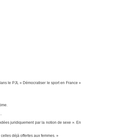
ans le PJL « Démocratiser le sport en France »
time.
..
ndées juridiquement par la notion de sexe ». En
 celles déjà offertes aux femmes. »