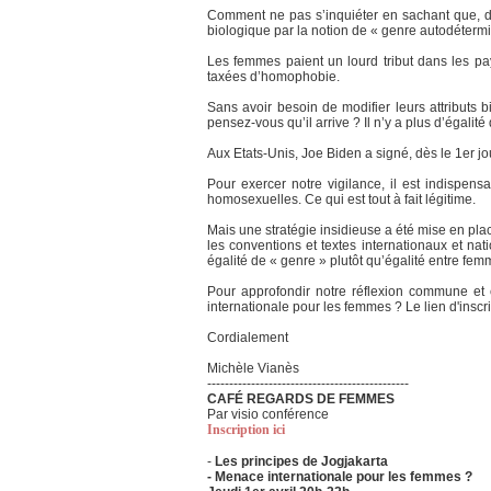
Comment ne pas s’inquiéter en sachant que, dep
biologique par la notion de « genre autodétermi
Les femmes paient un lourd tribut dans les p
taxées d’homophobie.
Sans avoir besoin de modifier leurs attributs 
pensez-vous qu’il arrive ? Il n’y a plus d’égali
Aux Etats-Unis, Joe Biden a signé, dès le 1er jo
Pour exercer notre vigilance, il est indispen
homosexuelles. Ce qui est tout à fait légitime.
Mais une stratégie insidieuse a été mise en pl
les conventions et textes internationaux et n
égalité de « genre » plutôt qu’égalité entre fe
Pour approfondir notre réflexion commune et c
internationale pour les femmes ? Le lien d'inscr
Cordialement
Michèle Vianès
----------------------------------------------
CAFÉ REGARDS DE FEMMES
Par visio conférence
Inscription ici
-
Les principes de Jogjakarta
- Menace internationale pour les femmes ?