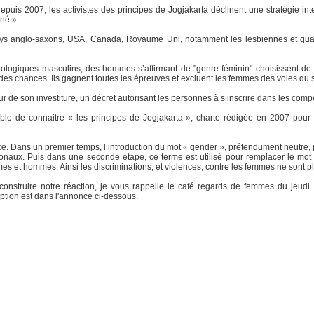
uis 2007, les activistes des principes de Jogjakarta déclinent une stratégie int
né ».
ays anglo-saxons, USA, Canada, Royaume Uni, notamment les lesbiennes et quan
biologiques masculins, des hommes s’affirmant de "genre féminin" choisissent de 
té des chances. Ils gagnent toutes les épreuves et excluent les femmes des voies du 
ur de son investiture, un décret autorisant les personnes à s’inscrire dans les compé
sable de connaitre « les principes de Jogjakarta », charte rédigée en 2007 pou
ace. Dans un premier temps, l’introduction du mot « gender », prétendument neutre
ationaux. Puis dans une seconde étape, ce terme est utilisé pour remplacer le m
mmes et hommes. Ainsi les discriminations, et violences, contre les femmes ne sont
onstruire notre réaction, je vous rappelle le café regards de femmes du jeudi
iption est dans l'annonce ci-dessous.