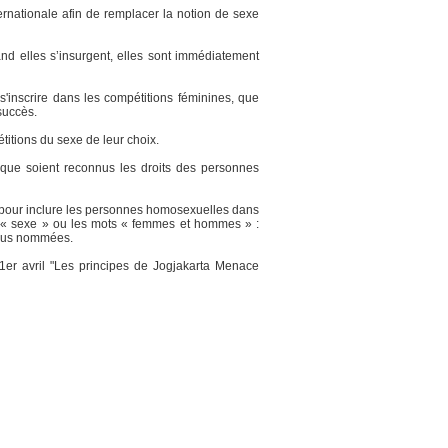
ernationale afin de remplacer la notion de sexe
d elles s’insurgent, elles sont immédiatement
s'inscrire dans les compétitions féminines, que
succès.
titions du sexe de leur choix.
r que soient reconnus les droits des personnes
, pour inclure les personnes homosexuelles dans
ot « sexe » ou les mots « femmes et hommes » :
 plus nommées.
 1er avril "Les principes de Jogjakarta Menace