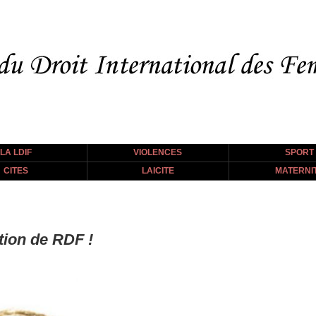
LA LDIF
VIOLENCES
SPORT
CITES
LAICITE
MATERNI
tion de RDF !