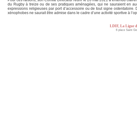
du Rugby à treize ou de ses pratiques aménagées, qui ne sauraient en aucun
expressions religieuses par port d’accessoire ou de tout signe ostentatoire. 
xénophobes ne saurait être admise dans le cadre d’une activité sportive à l’
LDIF, La Ligue d
6 place Saint G