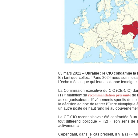
03 mars 2022 –
Ukraine : le CIO condamne la 
En tant que collectif Paris 2024 nous sommes s
L’écho médiatique qui leur est donné témoigne du
La Commission Exécutive du CIO (CE-CIO) dans
(1) « maintient sa
recommandation pressante
de n
aux organisateurs d'événements sportifs de ne pas
la décision ad hoc de retirer l'Ordre olympiqu
un autre poste de haut rang lié au gouvernemen
La CE-CIO reconnait avoir été confrontée à u
tout différend politique » ;(2) « son sens de 
activement ».
Cependant, dans le cas présent, il y a (1) « v