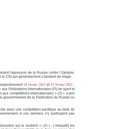
nant l’agression de la Russie contre l’Ukraine.
r le CIO qui généralement s’abstient de réagir.
 respectivement
24 février 2022
et
25 février 2022
:
ux Fédérations Internationales (FI) de sport et
ns aux compétitions internationales ».(3) « a pris
n du gouvernement de la Fédération de Russie ou
nde dans une compétition pacifique au-delà de
ouvernement si ces derniers n'y participent pas
ussien qui le soutient »; (2) « [ inéquité] les