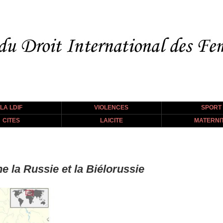
LA LDIF
VIOLENCES
SPORT
CITES
LAICITE
MATERNI
 la Russie et la Biélorussie