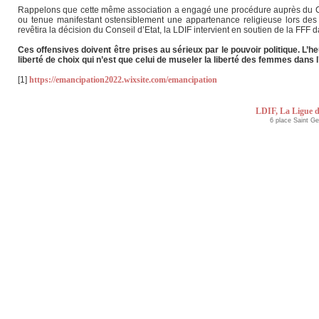
Rappelons que cette même association a engagé une procédure auprès du Conseil
ou tenue manifestant ostensiblement une appartenance religieuse lors des 
revêtira la décision du Conseil d’Etat, la LDIF intervient en soutien de la FF
Ces offensives doivent être prises au sérieux par le pouvoir politique. L’he
liberté de choix qui n’est que celui de museler la liberté des femmes dans 
[1]
https://emancipation2022.wixsite.com/emancipation
LDIF, La Ligue d
6 place Saint G