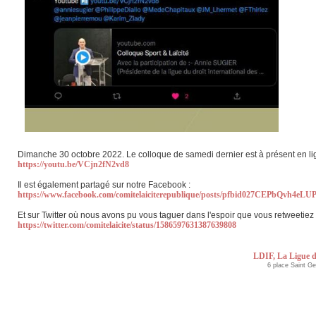
Dimanche 30 octobre 2022. Le colloque de samedi dernier est à présent en li
https://youtu.be/VCjn2fN2vd8
Il est également partagé sur notre Facebook :
https://www.facebook.com/comitelaiciterepublique/posts/pfbid027CEPbQ
Et sur Twitter où nous avons pu vous taguer dans l'espoir que vous retweetiez 
https://twitter.com/comitelaicite/status/1586597631387639808
LDIF, La Ligue d
6 place Saint G