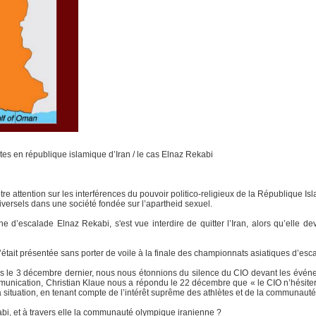
tes en république islamique d’Iran / le cas Elnaz Rekabi
 attention sur les interférences du pouvoir politico-religieux de la République Isl
versels dans une société fondée sur l’apartheid sexuel.
’escalade Elnaz Rekabi, s'est vue interdire de quitter l’Iran, alors qu’elle d
’était présentée sans porter de voile à la finale des championnats asiatiques d’e
s le 3 décembre dernier, nous nous étonnions du silence du CIO devant les événe
ommunication, Christian Klaue nous a répondu le 22 décembre que « le CIO n’hésite
la situation, en tenant compte de l’intérêt suprême des athlètes et de la communaut
i, et à travers elle la communauté olympique iranienne ?