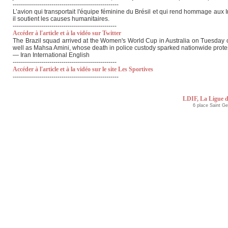
----------------------------------------------------
L’avion qui transportait l'équipe féminine du Brésil et qui rend hommage aux Ir
il soutient les causes humanitaires.
---------------------------------------------------
Accéder à l'article et à la vidéo sur Twitter
The Brazil squad arrived at the Women's World Cup in Australia on Tuesday on
well as Mahsa Amini, whose death in police custody sparked nationwide protests
— Iran International English
---------------------------------------------------
Accéder à l'article et à la vidéo sur le site Les Sportives
----------------------------------------------------
LDIF, La Ligue d
6 place Saint G