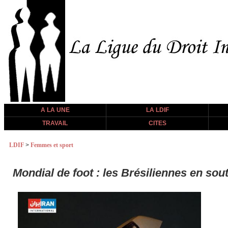
A LA UNE
LA LDIF
TRAVAIL
CITES
LDIF
>
Femmes et sport
Mondial de foot : les Brésiliennes en so