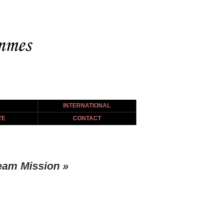
INTERNATIONAL
TE
CONTACT
eam Mission »