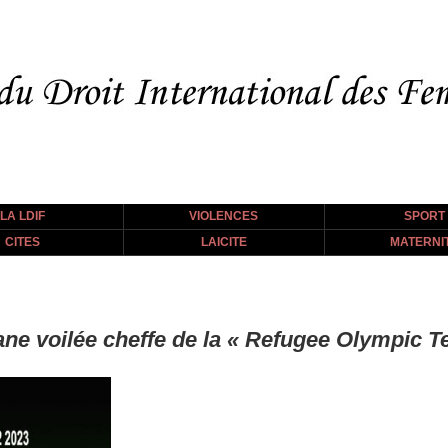
LA LDIF
VIOLENCES
SPORT
CITES
LAICITE
MATERNI
e voilée cheffe de la « Refugee Olympic T