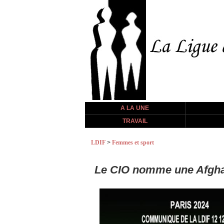
A LA UNE
TRAVAIL
LDIF
>
Femmes et sport
Le CIO nomme une Afghan