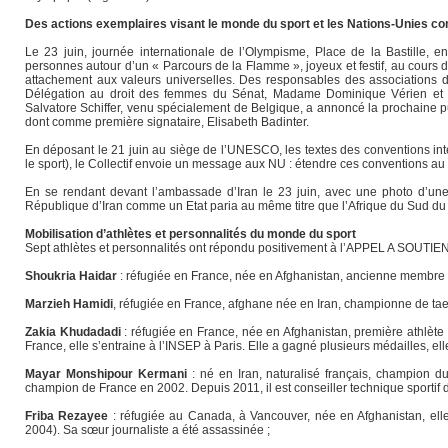
Des actions exemplaires visant le monde du sport et les Nations-Unies contr
Le 23 juin, journée internationale de l’Olympisme, Place de la Bastille, en
personnes autour d’un « Parcours de la Flamme », joyeux et festif, au cours d
attachement aux valeurs universelles. Des responsables des associations d
Délégation au droit des femmes du Sénat, Madame Dominique Vérien et la
Salvatore Schiffer, venu spécialement de Belgique, a annoncé la prochaine pub
dont comme première signataire, Elisabeth Badinter.
En déposant le 21 juin au siège de l’UNESCO, les textes des conventions inter
le sport), le Collectif envoie un message aux NU : étendre ces conventions au
En se rendant devant l’ambassade d’Iran le 23 juin, avec une photo d’une j
République d’Iran comme un Etat paria au même titre que l’Afrique du Sud du t
Mobilisation d’athlètes et personnalités du monde du sport
Sept athlètes et personnalités ont répondu positivement à l’APPEL A SOUTIEN 
Shoukria Haidar
: réfugiée en France, née en Afghanistan, ancienne membre 
Marzieh Hamidi
, réfugiée en France, afghane née en Iran, championne de taekw
Zakia Khudadadi
: réfugiée en France, née en Afghanistan, première athlèt
France, elle s’entraine à l’INSEP à Paris. Elle a gagné plusieurs médailles, e
Mayar Monshipour Kermani
: né en Iran, naturalisé français, champion 
champion de France en 2002. Depuis 2011, il est conseiller technique sportif 
Friba Rezayee
: réfugiée au Canada, à Vancouver, née en Afghanistan, elle
2004). Sa sœur journaliste a été assassinée ;