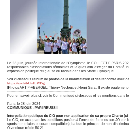
Le 23 juin, journée internationale de l'Olympisme, le COLLECTIF PARIS 2024 
responsables d'associations féministes et laïques afin d'exiger du Comité I
expression politique religieuse ou raciale dans les Stade Olympique.
Voir ci-dessous l'album de photos de la manifestation et des rencontre avec des
https://icw.li/bOwfEWlSg
[Photos ARTIP-ABERGEL, Thierry Nectoux et Henri Garat. Il existe également u
-----------------------------------------------------------
Pour en savoir plus cf. voir le Communiqué ci-dessous et les mentions dans les
Paris, le 28 juin 2024
COMMUNIQUE : PARI REUSSI !
Interpellation publique du CIO pour non-application de sa propre Charte (cf
Le CIO, en acceptant les conditions posées à l’envoi de femmes aux JO par les
sports non mixtes et coran-compatibles), bafoue le principe de non-discriminatio
Olympique (règle 50.2).