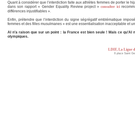
Quant à considérer que l’interdiction faite aux athlètes femmes de porter le hijab 
dans son rapport « Gender Equality Review project »
consulter ici
recomman
différences injustifiables ».
Enfin, prétendre que l’interdiction du signe ségrégatif emblématique imposé 
femmes et des filles musulmanes » est une essentialisation inacceptable et une i
AI n’a raison que sur un point : la France est bien seule ! Mais ce qu’AI
olympiques.
LDIF, La Ligue d
6 place Saint G