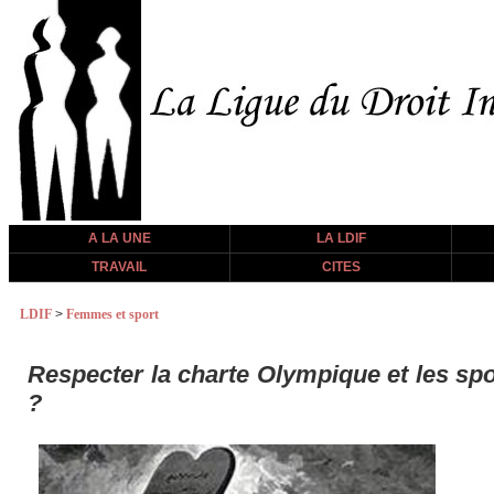
A LA UNE
LA LDIF
TRAVAIL
CITES
LDIF
>
Femmes et sport
Respecter la charte Olympique et les spo
?