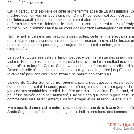
20 ou le 21 novembre.
Car la particularité sexuelle de cette jeune femme âgée de 18 ans intrigue. D
mystère que l'on veut un peu s'emparer. Dans l'inconscient collectif, c'est de no
si d'intersexualité il est ici question, comment alors nous situer, explique
enfermer leur sexe à l'intérieur de critères qui correspondent à des stéréo
normes". Nous sommes bien là au cœur des questions ontologiques au milieu de
Nul ne sait si derrière ses réactions désinvoltes, cette femme n'est pas 
retentissante sur la scène où se jouent la performance, le rêve et le dépassem
respect, comment ne pas imaginer aujourd'hui que cette enfant, puis cette jeu
singularité ?
Le sport et toutes ses valeurs lui ont peut-être permis, en se dépassant, de
victoire. Peut-être est-il même allé jusqu'à la sauver en lui permettant peut-
aujourd'hui rattrapée. Caster Semenya essuie les plâtres de sa particularité 
Désormais elle n'est ni femme ni homme aux yeux de la justice jusqu'à ce que
la curiosité pour son cas. La souffrance ne pourra pas s'atténuer.
L'étude de Caster Semenya ne répondra pas à nos questions existentielles. 
commencer par celui de courir, pour elle-même, mais surtout pour gagner la 
yeux de ses semblables le reflet d'un être accompli et confiant. En courant, e
peut-être sauvée dans son humanité, il ne faut pas que notre regard et le jug
comme celui de Caster Semenya, de s'interroger et de se renouveler sur la qu
Emmanuelle Jappert est membre fondatrice du groupe de réflexion Sport et Ci
Annie Sugier est présidente de la Ligue du droit international des femmes
LDIF, La Ligue d
6 place Saint G