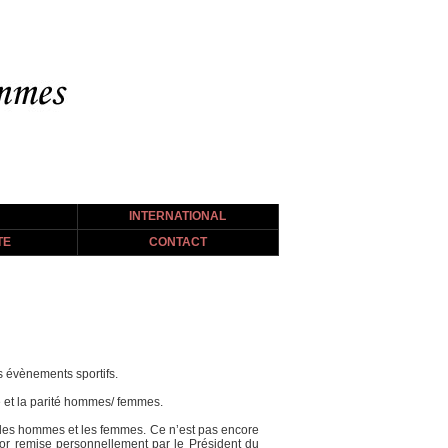
INTERNATIONAL
TE
CONTACT
 évènements sportifs.
té et la parité hommes/ femmes.
e les hommes et les femmes. Ce n’est pas encore
’or remise personnellement par le Président du