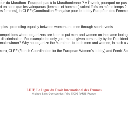
ueur du Marathon. Pourquoi pas à la Marathonienne ? A l’avenir, pourquoi ne pas
t en sorte que les vainqueurs (femmes et hommes) soient fêtés en même temps ?
l des femmes), la CLEF (Coordination Française pour le Lobby Européen des Femmes
pics : promoting equality between women and men through sport events.
ompetitions where organizers are keen to put men and women on the same footage. It
discrimination. For example the only gold medal given personally by the President 
female winner? Why not organize the Marathon for both men and women, in such a w
Women), CLEF (French Coordination for the European Women’s Lobby) and Femix’Spo
LDIF, La Ligue du Droit International des Femmes
6 place Saint Germain des Près 75005 PARIS France