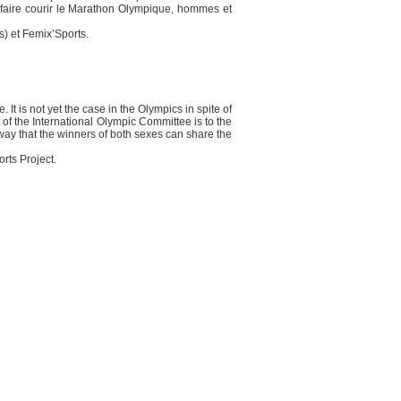
 faire courir le Marathon Olympique, hommes et
) et Femix’Sports.
 is not yet the case in the Olympics in spite of
of the International Olympic Committee is to the
ay that the winners of both sexes can share the
rts Project.