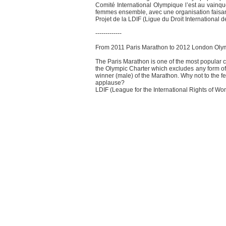
Comité International Olympique l’est au vainq
femmes ensemble, avec une organisation faisan
Projet de la LDIF (Ligue du Droit Internationa
-------------
From 2011 Paris Marathon to 2012 London Olym
The Paris Marathon is one of the most popular c
the Olympic Charter which excludes any form of 
winner (male) of the Marathon. Why not to the 
applause?
LDIF (League for the International Rights of 