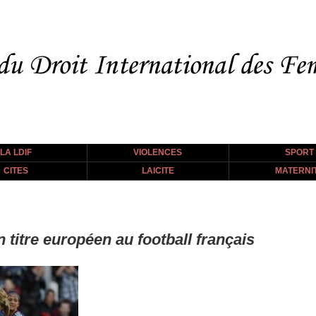
LA LDIF
VIOLENCES
SPORT
CITES
LAICITE
MATERNI
 titre européen au football français