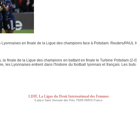
es Lyonnaises en finale de la Ligue des champions face à Potsdam. Reuters/PAU
, la finale de la Ligue des champions en battant en finale le Turbine Potsdam (2-
 les Lyonnaises entrent dans l'histoire du football lyonnais et français. Les buts 
LDIF, La Ligue du Droit International des Femmes
6 place Saint Germain des Près 75005 PARIS France