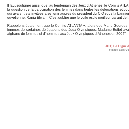
Il faut souligner aussi que, au lendemain des Jeux d’Athènes, le Comité ATLA
la question de la participation des femmes dans toutes les délégations et pou
qui avaient été invitées à se tenir auprès du président du CIO sous la banniè
égyptienne, Rania Elwani. C’est oublier que le voile est le meilleur garant de
Rappelons également que le Comité ATLANTA +, alors que Marie-Georges Buffe
femmes de certaines délégations des Jeux Olympiques. Madame Buffet avait 
afghane de femmes et d’hommes aux Jeux Olympiques d’Athènes en 2004".
LDIF, La Ligue d
6 place Saint G