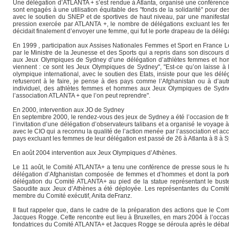
Une délégation d’ATLANTA + s’est rendue à Atlanta, organisé une conférence d
sont engagés à une utilisation équitable des "fonds de la solidarité" pour d
avec le soutien du SNEP et de sportives de haut niveau, par une manifest
pression exercée par ATLANTA +, le nombre de délégations excluant les fem
décidait finalement d’envoyer une femme, qui fut le porte drapeau de la délég
En 1999 , participation aux Assises Nationales Femmes et Sport en France Le
par le Ministre de la Jeunesse et des Sports qui a repris dans son discours d
aux Jeux Olympiques de Sydney d’une délégation d’athlètes femmes et homme
viennent : ce sont les Jeux Olympiques de Sydney", "Est-ce qu’on laisse 
olympique international, avec le soutien des Etats, insiste pour que les dé
refuseront à le faire, je pense à des pays comme l’Afghanistan ou à d’autr
individuel, des athlètes femmes et hommes aux Jeux Olympiques de Sydney
l’association ATLANTA + que l’on peut reprendre".
En 2000, intervention aux JO de Sydney
En septembre 2000, le rendez-vous des jeux de Sydney a été l’occasion de fra
l’invitation d’une délégation d’observateurs talibans et a organisé le voyage 
avec le CIO qui a reconnu la qualité de l’action menée par l’association et a
pays excluant les femmes de leur délégation est passé de 26 à Atlanta à 8 à 
En août 2004 intervention aux Jeux Olympiques d’Athènes.
Le 11 août, le Comité ATLANTA+ a tenu une conférence de presse sous le hau
délégation d’Afghanistan composée de femmes et d’hommes et dont la porte d
délégation du Comité ATLANTA+ au pied de la statue représentant le bus
Saoudite aux Jeux d’Athènes a été déployée. Les représentantes du Comité
membre du Comité exécutif, Anita deFranz.
Il faut rappeler que, dans le cadre de la préparation des actions que le C
Jacques Rogge. Cette rencontre eut lieu à Bruxelles, en mars 2004 à l’occas
fondatrices du Comité ATLANTA+ et Jacques Rogge se déroula après le débat