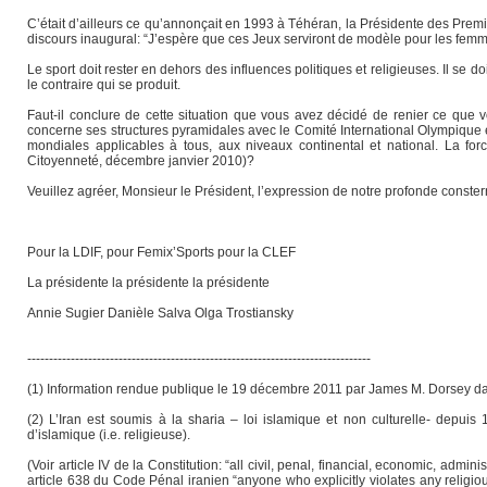
C’était d’ailleurs ce qu’annonçait en 1993 à Téhéran, la Présidente des Prem
discours inaugural: “J’espère que ces Jeux serviront de modèle pour les fem
Le sport doit rester en dehors des influences politiques et religieuses. Il se do
le contraire qui se produit.
Faut-il conclure de cette situation que vous avez décidé de renier ce que 
concerne ses structures pyramidales avec le Comité International Olympique 
mondiales applicables à tous, aux niveaux continental et national. La fo
Citoyenneté, décembre janvier 2010)?
Veuillez agréer, Monsieur le Président, l’expression de notre profonde conster
Pour la LDIF, pour Femix’Sports pour la CLEF
La présidente la présidente la présidente
Annie Sugier Danièle Salva Olga Trostiansky
-------------------------------------------------------------------------------
(1) Information rendue publique le 19 décembre 2011 par James M. Dorsey da
(2) L’Iran est soumis à la sharia – loi islamique et non culturelle- depuis
d’islamique (i.e. religieuse).
(Voir article IV de la Constitution: “all civil, penal, financial, economic, admini
article 638 du Code Pénal iranien “anyone who explicitly violates any religio