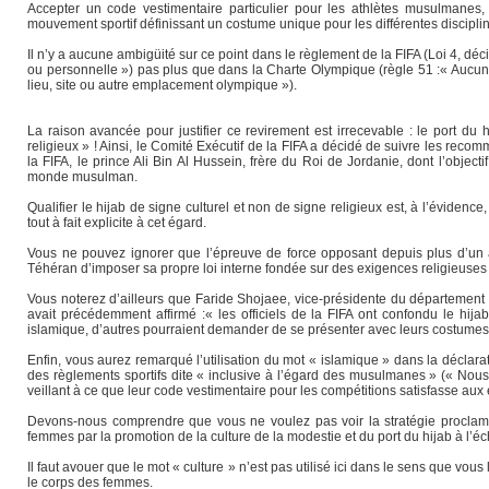
Accepter un code vestimentaire particulier pour les athlètes musulmanes, 
mouvement sportif définissant un costume unique pour les différentes disciplin
Il n’y a aucune ambigüité sur ce point dans le règlement de la FIFA (Loi 4, déc
ou personnelle ») pas plus que dans la Charte Olympique (règle 51 :« Aucune
lieu, site ou autre emplacement olympique »).
La raison avancée pour justifier ce revirement est irrecevable : le port du h
religieux » ! Ainsi, le Comité Exécutif de la FIFA a décidé de suivre les rec
la FIFA, le prince Ali Bin Al Hussein, frère du Roi de Jordanie, dont l’object
monde musulman.
Qualifier le hijab de signe culturel et non de signe religieux est, à l’évidence
tout à fait explicite à cet égard.
Vous ne pouvez ignorer que l’épreuve de force opposant depuis plus d’un an
Téhéran d’imposer sa propre loi interne fondée sur des exigences religieuses ( 
Vous noterez d’ailleurs que Faride Shojaee, vice-présidente du département f
avait précédemment affirmé :« les officiels de la FIFA ont confondu le hijab
islamique, d’autres pourraient demander de se présenter avec leurs costumes t
Enfin, vous aurez remarqué l’utilisation du mot « islamique » dans la déclara
des règlements sportifs dite « inclusive à l’égard des musulmanes » (« Nous e
veillant à ce que leur code vestimentaire pour les compétitions satisfasse aux
Devons-nous comprendre que vous ne voulez pas voir la stratégie proclamée 
femmes par la promotion de la culture de la modestie et du port du hijab à l’é
Il faut avouer que le mot « culture » n’est pas utilisé ici dans le sens que vous
le corps des femmes.