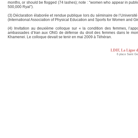
months, or should be flogged (74 lashes); note : “women who appear in public
500,000 Ryal”).
(3) Déclaration élaborée et rendue publique lors du séminaire de l’Universi
(International Association of Physical Education and Sports for Women and Gir
(4) Invitation au deuxième colloque sur « la condition des femmes, l’ap
ambassades d’Iran aux ONG de défense du droit des femmes dans le monde
Khamenei. Le colloque devait se tenir en mai 2009 à Téhéran.
LDIF, La Ligue d
6 place Saint G