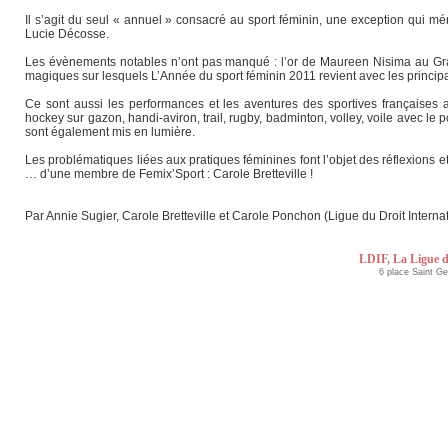
Il s’agit du seul « annuel » consacré au sport féminin, une exception qui mér
Lucie Décosse.
Les évènements notables n’ont pas manqué : l’or de Maureen Nisima au Grand 
magiques sur lesquels L’Année du sport féminin 2011 revient avec les princip
Ce sont aussi les performances et les aventures des sportives françaises a
hockey sur gazon, handi-aviron, trail, rugby, badminton, volley, voile avec 
sont également mis en lumière.
Les problématiques liées aux pratiques féminines font l’objet des réflexions e
… d’une membre de Femix’Sport : Carole Bretteville !
Par Annie Sugier, Carole Bretteville et Carole Ponchon (Ligue du Droit Intern
LDIF, La Ligue d
6 place Saint G