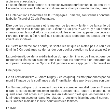
alpinisme et escalade ;
Le sport féminin et le rapport aux médias avec un représentant du journal l
Encore la boxe avec l’intervention d’une autre championne du monde, Sara
Les interventions théâtrales de la Compagnie Trimaran, sont venues ponctuer l
Isabelle Picarel et Cédric Poulmaire.
Dire que les organisateurs et le meneur de jeu ont « tenté » de lancer le déb
perche qu’on leur tendait pour se « lâcher » un peu ? Car s’il y a un domain
criantes, c’est le sport. Alors on aurait voulu les entendre rappeler que cette
Parc des Princes a été refusé aux footballeuses alors que les Bleues ont mo
vivent les sportives.
Peut-être (et même sans doute) se sont-elles dit que ce n’était pas le lieu d’e
féminin ? On peut aussi se demander pourquoi la question ne leur a pas été p
La problématique de la médiatisation du sport féminin et de l’impact que 
responsabilités est un sujet majeur. Pour que les sportives s’en emparent av
européen développé par Sport et Citoyenneté et en s’appuyant notamment sur
Une pépite
Ce fût l’extrait du film « Salam Rugby » et les quelques mot prononcés par so
montré l’image de la souffrance et de l’humiliation des sportives dans son pays
Un film magnifique, qui ne réussit pas à être correctement distribué en Fran
d’Iran : le corps totalement emmitouflées dans un hijab, jouant la plupart du t
quand elles ont accès aux pelouses en extérieur c’est que les hommes sont
lumineuse qu’accepter dans les stades le costume islamiquement correct,
musulmanes mais une insulte pour toutes les femmes.
Le livre