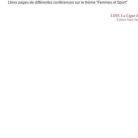
1ères pages de différentes conférences sur le thème "Femmes et Sport"
LDIF, La Ligue d
6 place Saint G