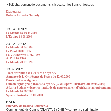
> Téléchargement de documents, cliquez sur les liens ci-dessous :
Diaporama
Bulletin Adhesion Tabarly
JO d’ATHENES
Le Monde 15-16 08 2004
L'Equipe 18 08 2004
JO d’ATLANTA
Le Monde 30.04.1996
Le Point 08.06.1996
La Vie Sportive 07.07.1996
AFP 17.07.1996
Le Monde 20.07.1996
JO SYDNEY
Tract distribué dans les rues de Sydney
Annonce de la Conférence de Presse du 12.09.2000
Dossier athlètes afghans
Human rights group travels to Sydney (CNN-Sport Illustrated du 29.08.2000)
Atlanta-Sydney + dénonce l’attitude du gouvernement d’Afghanistan qui condamne
Le Monde 16.09.2000
Sports Illustrated 18.09.2000
DIVERS
Interview de Hassiba Boulmerka
Communiqué du Comité ATLANTA-SYDNEY+ contre la discrimination