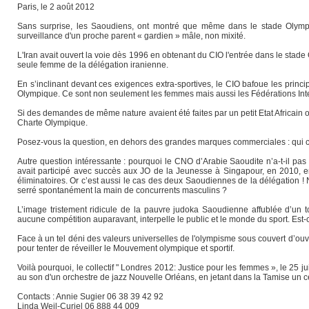
Paris, le 2 août 2012
Sans surprise, les Saoudiens, ont montré que même dans le stade Olympiq
surveillance d'un proche parent « gardien » mâle, non mixité.
L'Iran avait ouvert la voie dès 1996 en obtenant du CIO l'entrée dans le stad
seule femme de la délégation iranienne.
En s’inclinant devant ces exigences extra-sportives, le CIO bafoue les princip
Olympique. Ce sont non seulement les femmes mais aussi les Fédérations Inter
Si des demandes de même nature avaient été faites par un petit Etat Africain
Charte Olympique.
Posez-vous la question, en dehors des grandes marques commerciales : qui 
Autre question intéressante : pourquoi le CNO d’Arabie Saoudite n’a-t-il pa
avait participé avec succès aux JO de la Jeunesse à Singapour, en 2010, en 
éliminatoires. Or c’est aussi le cas des deux Saoudiennes de la délégation !
serré spontanément la main de concurrents masculins ?
L’image tristement ridicule de la pauvre judoka Saoudienne affublée d’un t
aucune compétition auparavant, interpelle le public et le monde du sport. Est-c
Face à un tel déni des valeurs universelles de l'olympisme sous couvert d’ouvert
pour tenter de réveiller le Mouvement olympique et sportif.
Voilà pourquoi, le collectif " Londres 2012: Justice pour les femmes », le 25 ju
au son d'un orchestre de jazz Nouvelle Orléans, en jetant dans la Tamise un c
Contacts : Annie Sugier 06 38 39 42 92
Linda Weil-Curiel 06 888 44 009