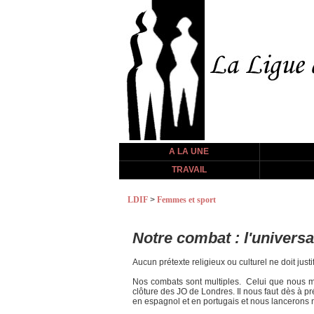
A LA UNE
TRAVAIL
LDIF
>
Femmes et sport
Notre combat : l'univers
Aucun prétexte religieux ou culturel ne doit justi
Nos combats sont multiples. Celui que nous m
clôture des JO de Londres. Il nous faut dès à p
en espagnol et en portugais et nous lancerons n