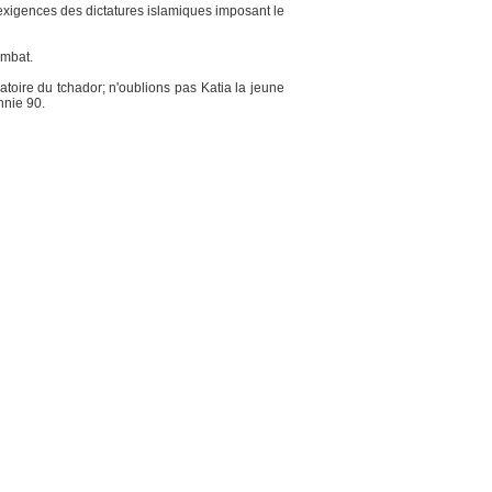
exigences des dictatures islamiques imposant le
ombat.
toire du tchador; n'oublions pas Katia la jeune
nnie 90.