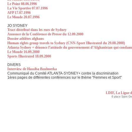
Le Point 08.06.1996
La Vie Sportive 07.07.1996
AFP 17.07.1996
Le Monde 20.07.1996
JO SYDNEY
Tract distribué dans les rues de Sydney
Annonce de la Conférence de Presse du 12.09.2000
Dossier athlètes afghans
Human rights group travels to Sydney (CNN-Sport Illustrated du 29.08.2000)
Atlanta-Sydney + dénonce l’attitude du gouvernement d’Afghanistan qui condamne
Le Monde 16.09.2000
Sports Illustrated 18.09.2000
DIVERS
Interview de Hassiba Boulmerka
Communiqué du Comité ATLANTA-SYDNEY+ contre la discrimination
1ères pages de différentes conférences sur le thème "Femmes et Sport"
LDIF, La Ligue d
6 place Saint G