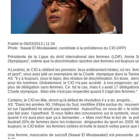
Publié le 06/03/2013 | 11:34
Photo : Nawal El Moutawakel, candidate à la présidence du CIO (AFP)
Présidente de la Ligue du droit international des femmes (LDIF), Annie Su
Olympiques", estime que la discrimination sportive des femmes est toujours un
A Londres, le CIO a célébré les premiers Jeux entièrement mixtes, où les fe
et sport", vous avez jeté un exemplaire de la Charte olympique dans la Tamise.
AS: "Il y a toujours, sous le tapis, des résidus de discrimination. En boxe, der
pour les hommes. Globalement, le CIO n'a pas accédé à nos exigences: qu'il
plus de délégation sans femmes. Ce fut le cas, mais il y avait 17 délégatio
Charte olympique. Mais elle n'est pas respectée quand il s'agit des femmes."
Certains, le CIO en tête, diront qu'à défaut de révolution il y a du progrès...
AS: "Dans les années 90, l'Afrique du Sud, mortifiée d'être exclue du mouveme
loi sur l'apartheid ne serait pas supprimée. Aujourd'hui, on nous dit: « le voi
pas fait avec l'apartheid. Si vous faites des concessions sur le symbole, vous
quand il n'y aura plus que ça à demander... » Mais non! Ras le bol de la poli
faudrait 20% de femmes dans les instances dirigeantes du sport en 2005. Mai
toujours: le CIO tolère les femmes voilées et invite le beach-volley parce qu
Une femme, marocaine de surcroît (Nawal El Moutawakel) est pressentie po