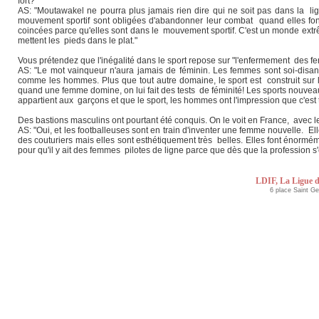
fort?
AS: "Moutawakel ne pourra plus jamais rien dire qui ne soit pas dans la li
mouvement sportif sont obligées d'abandonner leur combat quand elles font c
coincées parce qu'elles sont dans le mouvement sportif. C'est un monde extrê
mettent les pieds dans le plat."
Vous prétendez que l'inégalité dans le sport repose sur "l'enfermement des fe
AS: "Le mot vainqueur n'aura jamais de féminin. Les femmes sont soi-disan
comme les hommes. Plus que tout autre domaine, le sport est construit sur 
quand une femme domine, on lui fait des tests de féminité! Les sports nouveau
appartient aux garçons et que le sport, les hommes ont l'impression que c'est t
Des bastions masculins ont pourtant été conquis. On le voit en France, avec le
AS: "Oui, et les footballeuses sont en train d'inventer une femme nouvelle. El
des couturiers mais elles sont esthétiquement très belles. Elles font énormém
pour qu'il y ait des femmes pilotes de ligne parce que dès que la profession 
LDIF, La Ligue d
6 place Saint G