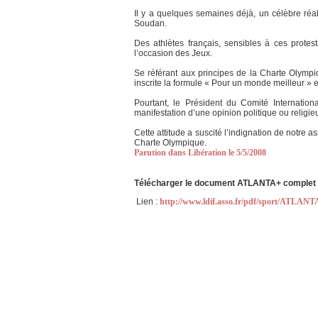
Il y a quelques semaines déjà, un célèbre réa
Soudan.
Des athlètes français, sensibles à ces prote
l’occasion des Jeux.
Se référant aux principes de la Charte Olympiq
inscrite la formule « Pour un monde meilleur » e
Pourtant, le Président du Comité Internation
manifestation d’une opinion politique ou religie
Cette attitude a suscité l’indignation de notre a
Charte Olympique.
Parution dans Libération le 5/5/2008
Télécharger le document ATLANTA+ complet 
Lien :
http://www.ldif.asso.fr/pdf/sport/ATLANT