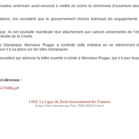
lisateur américain avait renoncé à mettre en scène la cérémonie d’ouverture des
stations, ont considéré que le gouvernement chinois trahissait les engagements
ue, ils ont souhaité manifester leur attachement aux valeurs universelles de l’
xtraite de la Charte.
al Olympique, Monsieur Rogge, a contesté cette initiative en se retranchant 
use n’a sa place sur les sites olympiques.
ssociation qui adresse la lettre ouverte ci-jointe à Monsieur Rogge, qui n’a pas tou
ci-dessous :
A170408.pdf
LDIF, La Ligue du Droit International des Femmes
6 place Saint Germain des Près 75005 PARIS France