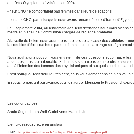
des Jeux Olympiques d’ Athènes en 2004 :
- neuf CNO ne comportaient pas femmes dans leurs délégations,
- certains CNO, parmi lesquels nous avons remarqué ceux d’Iran et d’Egypte, f
Le 9 septembre 2004, au lendemain des Jeux d’Athènes nous vous avions adres
mettre en place une Commission chargée de régler ce problème.
A la veille de Pékin, nous apprenons que lors de ces Jeux deux athlètes irani
la condition d’être coachées par une femme et que l’arbitrage soit également
Nous souhaitons pouvoir vous entretenir de ces questions et connaître les
appliqués dans leur intégralité. Enfin nous souhaitons comprendre le sens q
ans à l’intention des femmes des pays islamiques et auxquels semblent aussi 
C’est pourquoi, Monsieur le Président, nous vous demandons de bien vouloir
En vous remerciant par avance, veuillez agréer Monsieur le Président l’expres
Les co-fondatrices
Annie Sugier Linda Weil-Curiel Anne-Marie Lizin
Lien ci-dessous : lettre en anglais
Lien :
http://www.ldif.asso.fr/pdf/sport/lettreroggerdvanglais.pdf