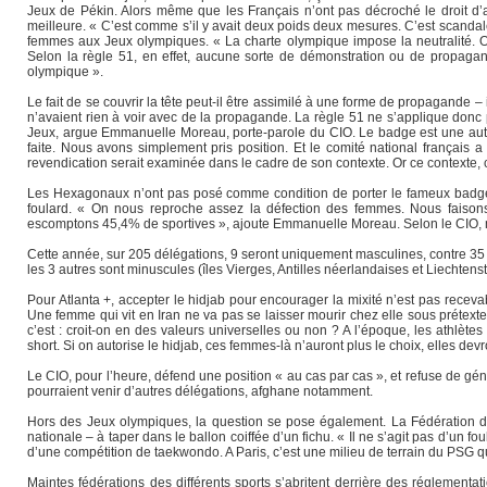
Jeux de Pékin. Alors même que les Français n’ont pas décroché le droit d’
meilleure. « C’est comme s’il y avait deux poids deux mesures. C’est scandale
femmes aux Jeux olympiques. « La charte olympique impose la neutralité. On 
Selon la règle 51, en effet, aucune sorte de démonstration ou de propagand
olympique ».
Le fait de se couvrir la tête peut-il être assimilé à une forme de propagande 
n’avaient rien à voir avec de la propagande. La règle 51 ne s’applique donc p
Jeux, argue Emmanuelle Moreau, porte-parole du CIO. Le badge est une autre h
faite. Nous avons simplement pris position. Et le comité national français 
revendication serait examinée dans le cadre de son contexte. Or ce contexte, cel
Les Hexagonaux n’ont pas posé comme condition de porter le fameux badge. 
foulard. « On nous reproche assez la défection des femmes. Nous faisons un
escomptons 45,4% de sportives », ajoute Emmanuelle Moreau. Selon le CIO,
Cette année, sur 205 délégations, 9 seront uniquement masculines, contre 35
les 3 autres sont minuscules (îles Vierges, Antilles néerlandaises et Liechtenst
Pour Atlanta +, accepter le hidjab pour encourager la mixité n’est pas recev
Une femme qui vit en Iran ne va pas se laisser mourir chez elle sous prétexte 
c’est : croit-on en des valeurs universelles ou non ? A l’époque, les athl
short. Si on autorise le hidjab, ces femmes-là n’auront plus le choix, elles devro
Le CIO, pour l’heure, défend une position « au cas par cas », et refuse de gé
pourraient venir d’autres délégations, afghane notamment.
Hors des Jeux olympiques, la question se pose également. La Fédération dan
nationale – à taper dans le ballon coiffée d’un fichu. « Il ne s’agit pas d’un f
d’une compétition de taekwondo. A Paris, c’est une milieu de terrain du PSG q
Maintes fédérations des différents sports s’abritent derrière des réglementat