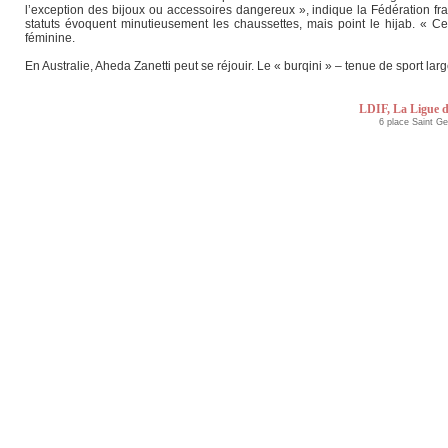
l’exception des bijoux ou accessoires dangereux », indique la Fédération fran
statuts évoquent minutieusement les chaussettes, mais point le hijab. « Ce 
féminine.
En Australie, Aheda Zanetti peut se réjouir. Le « burqini » – tenue de sport l
LDIF, La Ligue d
6 place Saint G